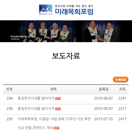
보도자료
번호
제목
등록일
조회
294
통일한국시대를 열어가자
2015-08-07
2341
293
통일한국시대를 열어가자
2015-08-07
2371
292
미래목회포럼, 다음달 14일 광복 70주년 기념 북한
2015-07-25
2417
선교 연합 콘퍼런스 개최