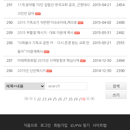
291
11개 분야별 70인 집필진-한국교회 공과, 근현대사
2015-04-21
2454
고민안 담아
290
2015 기독교가 직면한「이슈&미래」책으로
2015-04-03
2498
289
2015 부활절 메시지 - 대표 이윤재 목사
2015-03-31
2492
288
“사회봉사 기독교 공헌 커… 다시 존경 받는 교회 만
2015-03-21
2555
들자”?이윤재목사
287
미래목회포럼 2015년 사역방향과 핵심사역
2014-12-30
2494
286
2015년 신년메시지
2014-12-30
2390
검색
쓰기
1
/
2
/
3
/
4
/
5
/
6
/
7
/
8
/
9
/
10
처음으로
로그인
회원가입
ID/PW 찾기
사이트맵