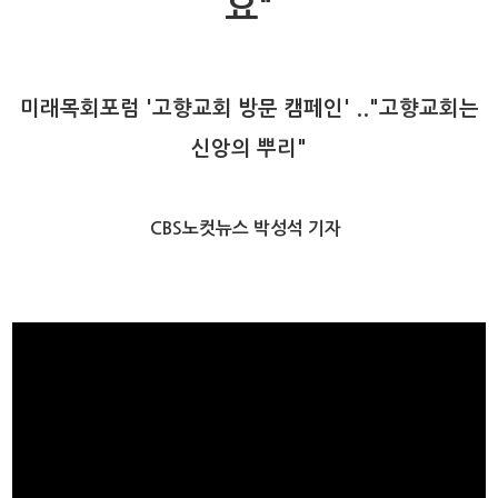
요"
미래목회포럼 '고향교회 방문 캠페인' .."고향교회는
신앙의 뿌리"
CBS노컷뉴스 박성석 기자