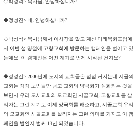
◇박성석
>
목사님
,
안녕하십니까
?
◆정성진
>
네
,
안녕하십니까
?
◇박성석
>
목사님께서 이사장을 맡고 계신 미래목회포럼에
서 이번 설 명절에 고향교회에 방문하는 캠페인을 벌이고 있
는데요
.
이 캠페인은 어떤 계기로 언제 시작된 건지요
?
◆정성진
> 2006
년에 도시의 교회들은 점점 커지는데 시골의
교회는 점점 노인들만 남고 교회의 양극화가 심화되는 것을
보면서 우리 도시교회의 모교회인 시골교회
,
고향교회를 살
리자는 그런 계기로 이제 양극화를 해소하고
,
시골교회 우리
의 모교회인 시골교회를 살리자는 그런 의미를 가지고 이 캠
페인을 벌인지 벌써
13
년 되었습니다
.