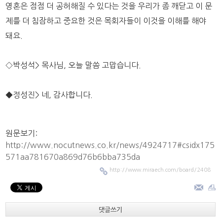
영혼은 점점 더 공허해질 수 있다는 것을 우리가 좀 깨닫고 이 문
제를 더 침잠하고 중요한 것은 목회자들이 이것을 이해를 해야
돼요.
◇박성석> 목사님, 오늘 말씀 고맙습니다.
◆정성진> 네, 감사합니다.
원문보기:
http://www.nocutnews.co.kr/news/4924717#csidx175
571aa781670a869d76b6bba735da
http://www.miraech.com/board/2408
댓글쓰기