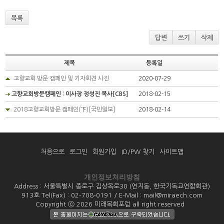
목록
답변
쓰기
삭제
제목
등록일
고향교회 방문 캠페인 및 기자회견 사진
2020-07-29
고향교회방문캠페인 : 이사장 정성진 목사[CBS]
2018-02-15
2018고향교회방문 캠페인(下)[국민일보]
2018-02-14
처음으로
로그인
회원가입
ID/PW 찾기
사이트맵
개인정보처리방침
Address : 서울특별시 종로구 김상옥로30 (연지동, 한국기독교연합회관)
913호 Tel(Fax) : 02-708-0191 / E-Mail : mail@miraech.com
Copyright ⓒ 2026 미래목회포럼 all right reserved