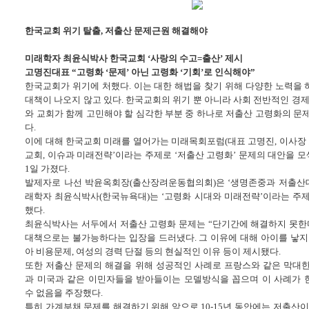
한국교회 위기 탈출, 저출산 문제근원 해결해야
미래학자 최윤식박사 한국교회 ‘사랑의 수고=출산’ 제시
고명진대표 “고령화 ‘문제’ 아닌 고령화 ‘기회’로 인식해야”
한국교회가 위기에 처했다. 이는 대한 해법을 찾기 위해 다양한 노력을
대책이 나오지 않고 있다. 한국교회의 위기 뿐 아니라 사회 전반적인 경제
와 교회가 함께 고민해야 할 심각한 부분 중 하나로 저출산 고령화의 문
다.
이에 대해 한국교회 미래를 열어가는 미래목회포럼(대표 고명진, 이사장 
교회, 이슈과 미래전략’이라는 주제로 ‘저출산 고령화’ 문제의 대안을 모
1일 가졌다.
발제자로 나선 박윤옥회장(출산장려운동협의회)은 ‘생명존중과 저출산대
래학자 최윤식박사(한국뉴욕대)는 ‘고령화 시대와 미래전략’이라는 주
했다.
최윤식박사는 서두에서 저출산 고령화 문제는 “단기간에 해결하지 못한
대책으로는 불가능하다는 입장을 드러냈다. 그 이유에 대해 아이를 낳지
아 비용문제, 여성의 경력 단절 등의 현실적인 이유 등이 제시됐다.
또한 저출산 문제의 해결을 위해 성공적인 사례로 프랑스와 같은 막대
과 미국과 같은 이민자들을 받아들이는 모델방식을 꼽으며 이 사례가 
수 없음을 주장했다.
특히 가계부채 문제를 해결하기 위해 앞으로 10-15년 동안에는 저출산이