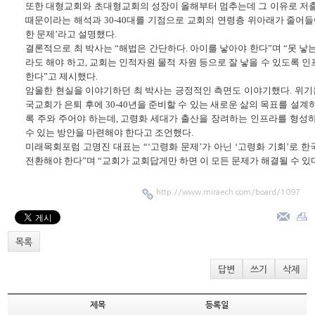
또한 대형교회와 초대형교회의 성장이 올해부터 멈추는데 그 이유로 저
때문이라는 해석과 30-40대를 기점으로 교회의 연령층 위아래가 줄어들
한 문제’라고 설명했다.
결론적으로 최 박사는 “해법은 간단하다. 아이를 낳아야 한다”며 “못 낳
라도 해야 하고, 교회는 인적자원 물적 자원 등으로 잘 낳을 수 있도록 
한다”고 제시했다.
암울한 현실을 이야기하던 최 박사는 긍정적인 측면도 이야기했다. 위기는
국교회가 은퇴 후에 30-40년을 준비할 수 있는 새로운 삶의 목표를 설계
록 주와 주어야 하는데, 고령화 세대가 출산을 장려하는 인프라를 형성
수 있는 방안을 마련해야 한다고 조언했다.
미래목회포럼 고명진 대표는 “‘고령화 문제’가 아닌 ‘고령화 기회’로 
전환해야 한다”며 “교회가 교회답게만 하면 이 모든 문제가 해결될 수 있
http://www.miraech.com/board/1097
목록
답변
쓰기
삭제
제목
등록일