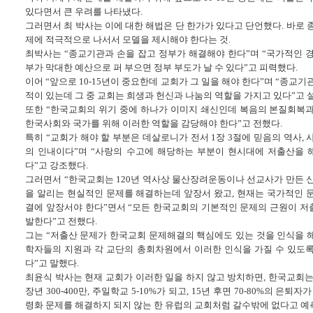
있다면서 큰 우려를 나타냈다.
그러면서 최 박사는 이에 대한 해법은 단 한가가 있다고 단언했다. 바로 
제에 적극적으로 나서서 모델을 제시해야 한다는 것.
최박사는 “종교기관과 손을 잡고 정부가 해결해야 한다”며 “국가적인 
부가 막대한 예산으로 퍼 부으면 정부 부도가 날 수 있다”고 피력했다.
이어 “앞으로 10-15년이 중요한데 교회가 그 일을 해야 한다”며 “종교기
적이 있는데 그 중 교회는 희생과 헌신과 나눔의 역할을 가지고 있다”고 
또한 “한국교회의 위기 중에 하나가 이미지 쇄신인데 복음의 본질회복
한국사회와 국가를 위해 이러한 역할을 감당해야 한다”고 전했다.
특히 “교회가 해야 할 부분은 데살로니가 전서 1장 3절에 믿음의 역사, 
의 인내이다”며 “사랑의 수고에 해당하는 부분이 현시대에 저출산을 
다”고 강조했다.
그러면서 “한국교회는 120년 역사상 물산장려운동이나 선교사가 만든 
을 알리는 현실적인 문제를 해결하는데 앞장서 왔고, 현재는 국가적인 
결에 앞장서야 한다”면서 “모든 한국교회의 기본적인 문제의 근원이 
발한다”고 전했다.
그는 “저출산 문제가 한국교회 문제해결의 핵심에도 있는 것을 인식을 해
학자들의 지원과 각 교단의 총회차원에서 이러한 인식을 가질 수 있도
다”고 말했다.
최윤식 박사는 현재 교회가 이러한 일을 하지 않고 방치하면, 한국교회는 
장년 300-400만, 주일학교 5-10%가 되고, 15년 후면 70-80%의 은퇴
령화 문제를 해결하지 되지 않는 한 유럽의 교회처럼 갈수밖에 없다고 예