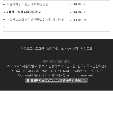
박윤옥회장 저출산 대책 특강전문
2014-04-06
저출산 고령화 대책 시급하다
2014-04-06
저출산 고령화 방치땐 한국교회 성장 심각한 위
2014-04-06
기
처음으로
로그인
회원가입
ID/PW 찾기
사이트맵
개인정보처리방침
Address : 서울특별시 종로구 김상옥로30 (연지동, 한국기독교연합회관)
913호 Tel(Fax) : 02-708-0191 / E-Mail : mail@miraech.com
Copyright ⓒ 2026 미래목회포럼 all right reserved