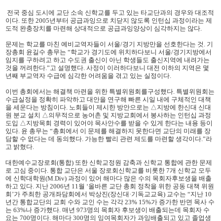
전국 중심 도시에 교단 소속 신학교를 두고 있는 타교단과의 경우와 대조적
이다. 또한 2005년부터 공급과잉으로 치닫지 않도록 인턴십 과정이라는 제
도적 완충장치를 마련해 상대적으로 공급과잉양상이 심각하지는 않다.
문제는 학교를 마친 예비교역자들이 서울/경기 지방만을 선호한다는 것. 기
장총회 윤길수 총무는 “학교가 경기도에 위치하다보니 서울/경기지방에서
임지를 구하려고 하고 수도권 출신이 아닌 학생들도 출신지역에 내려가는
것을 꺼려한다.”고 설명했다. 사정이 이러하다보니 대전 이하의 지역은 몇
년째 부교역자 수급에 심각한 어려움을 겪고 있는 실정이다.
이번 총회에서는 해결책 마련을 위한 특별위원회를구성했다. 특별위원회는
수급실정을 정확히 파악하고 대안을 연구해 빠른 시일 내에 구체적인 대책
을 세운다는 방침이다. 노회들이 제시한 방안으로는 △지방에 한신대 신대
원 분교 설치 △의무적으로 농어촌 및 지방교회에서 봉사하는 인턴십 과정
도입 △지방목회 경력이 있어야 목사안수를 받을 수 있게 한다는 내용 등이
있다. 윤 총무는 “총회에서 이 문제를 해결하지 못한다면 교단의 미래를 장
담할 수 없다는 데 동의했다. 가능한 빨리 관련 제도를 마련할 생각이다.”라
고 밝혔다.
대한예수교장로회(통합) 또한 신학교정원 감축과 신학교 통합에 관한 문제
로 고심 중이다. 통합 교단은 서울 장로회신학교를 비롯한 7개 신학교 모두
에 신학대학원(M.Div) 과정이 있어 해마다 많은 수의 목회자후보생을 배출
하고 있다. 지난 2006년 11월 ‘올바른 교단 총회 정착을 위한 공동 대책 위원
회’가 주최한 공개좌담회에서 박상진(장신대·기독교교육) 교수는 “지난 10
년간 통합교단의 교회 수와 교인 수는 각각 23% 15%가 증가한 반면 목사 수
는 63%나 증가했다. 매년 973명의 목회자 후보생이 배출되는데 목회자 수
요는 700명이다. 해마다 300명의 잉여목회자가 과잉배출되고 있고 졸업생