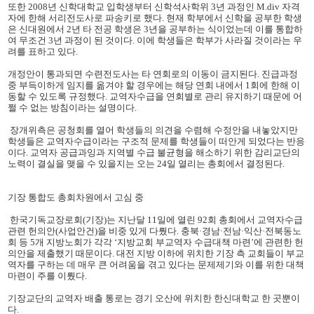
또한 2008년 신학대학교 입학생부터 신학석사학위 3년 과정인 M.div 자격
자에 한해 서리전도사로 파송키로 했다. 현재 학부에서 신학을 공부한 학생
은 신대원에서 2년 타 전공 학생은 3년을 공부하는 식이었는데 이를 통합하
여 무조건 3년 과정이 된 것이다. 이에 학생들은 학부가 사라질 것이라는 우
려를 표하고 있다.
개정안이 통과되면 수련전도사는 타 연회로의 이동이 금지된다. 진급과정
중 부득이하게 임지를 옮겨야 할 경우에는 해당 연회 내에서 1회에 한해 이
동할 수 있도록 규정했다. 교역자수급을 연회별로 관리 유지하기 때문에 어
쩔 수 없는 방침이라는 설명이다.
장개위측은 공청회를 열어 학생들의 의견을 수렴해 수정안을 내놓았지만
학생들은 교역자수급이라는 구조적 문제를 학생들이 떠안게 되었다는 반응
이다. 교역자 공급과잉과 지역별 수급 불균형을 해소하기 위한 감리교단의
노력이 결실을 맺을 수 있을지는 오는 24일 열리는 총회에서 결정된다.
기장 통합도 총회차원에서 고심 중
한
국기독교장로회(기장)는 지난달 11일에 열린 92회 총회에서 교역자수급
관련 헌의안(사업안건)을 비중 있게 다뤘다. 충북·경남·전남·익산·전북동노
회 등 5개 지방노회가 각각 ‘지방교회 부교역자 수급대책 마련’에 관련한 헌
의안을 제출했기 때문이다. 대전 지방 이하에 위치한 기장 측 교회들이 부교
역자를 구하는 데 매우 큰 어려움을 겪고 있다는 문제제기와 이를 위한 대책
마련이 주를 이뤘다.
기장교단의 교역자 배출 통로는 경기 오산에 위치한 한신대학교 한 곳뿐이
다.