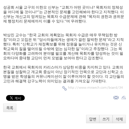
성공회 서울 교구의 이한오 신부는 “교회가 어떤 곳이냐? 목회자의 정체성
을 어디에 둘 것이냐?”는 근본적인 문제를 고민해봐야 한다고 지적했다. 이
신부는 개신교의 엉켜있는 목회자 수급문제에 관해 “목자의 권한과 권위문
제 행정치리 문제에까지 이를 수 있다.”며 우려했다.
박상진 교수는 “한국 교회의 계획없는 목회자 수급은 매우 무책임한 방
침”이라고 꼬집은 뒤 “당사자들에게는 생애가 걸린 절박한 문제”라고 지적
했다. 특히 “신학교가 재정확보를 위해 정원을 늘이거나 유지하는 것은 신
학교육의 질을 떨어뜨릴 수밖에 없는 심각한 일”이라고 주장했다. 그는 목
회의 다양화를 고려하여 분야별 필요를 계산해 목회자를 양성하는 것이 필
요하다며 중대형 교단이 먼저 모범을 보여야 한다고 강조했다.
한국 교회에서 목회자의 카리스마가 상당한 비중을 차지하고 있다. 교회의
본질을 성찰하고 개교회 중심이 아닌 장기적인 안목으로 교단과 신학교 소
명을 받은 학생들의 커뮤니케이션이 잘 이루어져야 할 것이다. 각 교단들의
고민과 해결책 강구노력이 의미있는 결과를 가져오길 기대한다.
http://www.miraech.com/board/34
목록
답변
쓰기
삭제