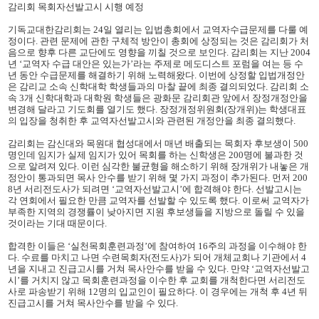
감리회 목회자선발고시 시행 예정
기독교대한감리회는 24일 열리는 입법총회에서 교역자수급문제를 다룰 예
정이다. 관련 문제에 관한 구체적 방안이 총회에 상정되는 것은 감리회가 처
음으로 향후 다른 교단에도 영향을 끼칠 것으로 보인다. 감리회는 지난 2004
년 ‘교역자 수급 대안은 있는가’라는 주제로 메도디스트 포럼을 여는 등 수
년 동안 수급문제를 해결하기 위해 노력해왔다. 이번에 상정할 입법개정안
은 감리교 소속 신학대학 학생들과의 마찰 끝에 최종 결의되었다. 감리회 소
속 3개 신학대학과 대학원 학생들은 광화문 감리회관 앞에서 장정개정안을
변경해 달라고 기도회를 열기도 했다. 장정개정위원회(장개위)는 학생대표
의 입장을 청취한 후 교역자선발고시와 관련된 개정안을 최종 결의했다.
감리회는 감신대와 목원대 협성대에서 매년 배출되는 목회자 후보생이 500
명인데 임지가 실제 임지가 있어 목회를 하는 신학생은 200명에 불과한 것
으로 알려져 있다. 이런 심각한 불균형을 해소하기 위해 장개위가 내놓은 개
정안이 통과되면 목사 안수를 받기 위해 몇 가지 과정이 추가된다. 먼저 200
8년 서리전도사가 되려면 ‘교역자선발고시’에 합격해야 한다. 선발고시는
각 연회에서 필요한 만큼 교역자를 선발할 수 있도록 했다. 이로써 교역자가
부족한 지역의 경쟁률이 낮아지면 지원 후보생들을 지방으로 돌릴 수 있을
것이라는 기대 때문이다.
합격한 이들은 ‘실천목회훈련과정’에 참여하여 16주의 과정을 이수해야 한
다. 수료를 마치고 나면 수련목회자(전도사)가 되어 개체교회나 기관에서 4
년을 지내고 진급고시를 거쳐 목사안수를 받을 수 있다. 만약 ‘교역자선발고
시’를 거치지 않고 목회훈련과정을 이수한 후 교회를 개척한다면 서리전도
사로 파송받기 위해 12명의 입교인이 필요하다. 이 경우에는 개척 후 4년 뒤
진급고시를 거쳐 목사안수를 받을 수 있다.