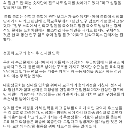
의 절반도 안 되는 숫자만이 전도사로 임지를 찾아가고 있다.”라고 실정을
발표하기도 했다.
통합 총회는 신학교 통합에 관한 보고서가 들어왔지만 아직 총회에 상정할
단계가 아니라고 판단해 신학교육부에서 1년간 연구·검토하기로 했다고 밝
혔다. “일부 노회에서 신학교 정원을 축소하고 정원 축소로 발생하는 경제
적인 문제는 노회차원에서 보조하겠다는 의견을 내기도 했지만 구체적인
것은 한 해 동안 연구·검토 후에 결정 될 것”이라고 신학교육부 관계자는 전
했다.
성공회 교구와 협의 후 신대원 입학
목회자 수급문제가 심각해지자 가톨릭과 성공회의 수급방침에 대한 관심이
높아지고 있다. 물론 매우 상이한 구조를 가지고 있지만 수준 높은 목회자를
양성하고 있다는 평을 듣는 가톨릭의 방식과 공동체성을 중요시하는 성공
회의 예는 주목할 만하다.
대한성공회는 신대원 입학을 위해서 교구와의 협의과정을 거친다. 성직자
와 평신도가 함께 신대원 지망생을 면접하고 면접인의 2/3가 찬성한 경우에
만 지원이 가능하다. 지망생들은 2년의 준비기간을 거치며 교회 구성원들의
추천서를 받아야 한다.
엄격한 준비과정을 거쳐 입학을 하고 공부를 마치게 되면 교역자 후보생들
은 각 교회로 파송된다. 성공회는 청빙방식이 아니라 파송방식으로 교역자
를 배출하는데 학교와 교구에서는 각 후보생들의 기호와 달란트를 충분히
고려하고 학생들은 파송에 복종한다. 그렇다고 청빙제가 불가능한 것은 아
니다. 교회의 다양한 활동을 위해 제도적인 문은 열려 있다.