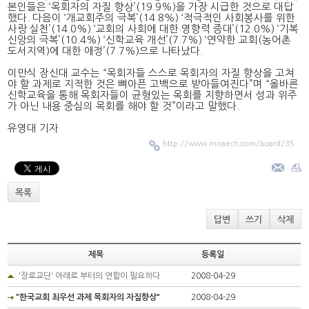
본인들은 ‘목회자의 자질 향상’(19.9%)을 가장 시급한 것으로 대답
했다. 다음이 ‘개교회주의 극복’(14.8%) ‘적극적인 사회봉사를 위한
사랑 실천’(14.0%) ‘교회의 사회에 대한 영향력 증대’(12.0%) ‘기복
신앙의 극복’(10.4%) ‘신학교육 개선’(7.7%) ‘연약한 교회(농어촌
도서지역)에 대한 애정’(7.7%)으로 나타났다.
이만식 장신대 교수는 “목회자들 스스로 목회자의 자질 향상을 고쳐
야 할 과제로 지적한 것은 뼈아픈 고백으로 받아들여진다”며 “올바른
신학교육을 통해 목회자들이 균형있는 목회를 지향하면서 성과 위주
가 아닌 내용 중심의 목회를 해야 할 것”이라고 말했다.
유영대 기자
http://www.miraech.com/board/35
목록
답변
쓰기
삭제
제목
등록일
'장로교단' 아래로 부터의 연합이 필요하다
2008-04-29
"한국교회 최우선 과제 목회자의 자질향상"
2008-04-29