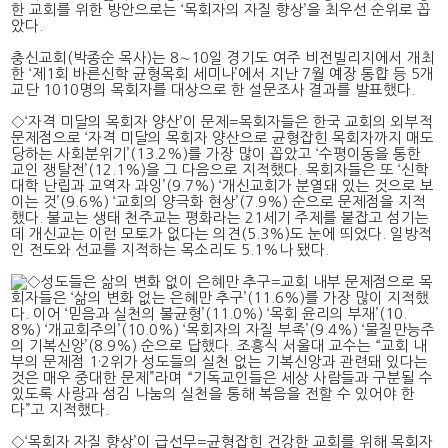
한 교회를 위한 방안으로는 ‘목회자의 자질 향상’을 최우선 순위로 꼽
았다.
충신교회(박종순 목사)는 8∼10일 경기도 여주 비전빌리지에서 개최
한 ‘제1회 바른신학 균형목회 세미나’에서 지난 7월 예장 통합 등 5개
교단 1010명의 목회자를 대상으로 한 설문조사 결과를 발표했다.
◇‘자격 미달의 목회자 양산’이 문제=목회자들은 한국 교회의 외부적
문제점으로 ‘자격 미달의 목회자 양산으로 균형잡힌 목회자까지 매도
당하는 사회분위기’(13.2%)를 가장 많이 꼽았고 ‘수평이동을 통한
교인 쟁탈전’(12.1%)을 그 다음으로 지적했다. 목회자들은 또 ‘신학
대학 난립과 교역자 과잉’(9.7%) ‘개신교회가 분열돼 있는 것으로 보
이는 것’(9.6%) ‘교회의 양극화 현상’(7.9%) 순으로 문제점을 지적
했다. 불교는 생태 천주교는 평화라는 21세기 주제를 붙잡고 섬기는
데 개신교는 이런 모토가 없다는 의견(5.3%)도 눈에 띄었다. 일방적
인 전도와 선교를 지적하는 목소리도 5.1%나 됐다.
◇성도들은 삶의 변화 없이 은혜만 추구=교회 내부 문제점으로 목
회자들은 ‘삶의 변화 없는 은혜만 추구’(11.6%)를 가장 많이 지적했
다. 이어 ‘믿음과 실천의 불균형’(11.0%) ‘목회 윤리의 부재’(10.
8%) ‘개교회주의’(10.0%) ‘목회자의 자질 부족’(9.4%) ‘물질만능주
의 기복신앙’(8.9%) 순으로 답했다. 조흥식 서울대 교수는 “교회 내
부의 문제점 1·2위가 성도들의 실천 없는 기복신앙과 관련돼 있다는
것은 매우 중대한 문제”라며 “기독교인들은 세상 사람들과 구분될 수
있도록 사랑과 섬김 나눔의 실천을 통해 복음을 전할 수 있어야 한
다”고 지적했다.
◇‘목회자 자질 향상’이 급선무=균형잡힌 건강한 교회를 위해 목회자