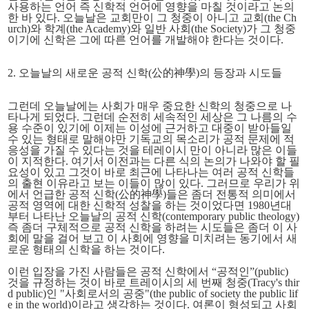
사용하는 언어 즉 신학적 언어에 영향을 마칠 것이라고 논의
한 바 있다. 오늘날은 교회만이 그 청중이 아니고 교회(the Ch
urch)와 학계(the Academy)와 일반 사회(the Society)가 그 청중
이기에 신학은 그에 따른 언어를 개발해야 한다는 것이다.
2. 오늘날의 새로운 공적 신학(公的神學)의 등장과 시도들
그런데 오늘날에는 사회가 매우 중요한 신학의 청중으로 나
타나게 되었다. 그런데 순전히 세속적인 세상은 그 나름의 수
용 수준이 있기에 이제는 이성에 근거하고 대중이 받아들일
수 있는 형태로 말해야만 기독교의 목소리가 공적 문제에 적
응성을 가질 수 있다는 것을 테레이시 만이 아니라 많은 이들
이 지적한다. 여기서 이전과는 다른 식의 논의가 나와야 할 필
요성이 있고 그것이 바로 최근에 나타나는 여러 공적 신학들
의 출현 이유라고 보는 이들이 많이 있다. 그러므로 우리가 위
에서 언급한 공적 신학(公的神學)들은 좀더 전통적 의미에서
공적 영역
에 대한 신학적 성찰을 하는 것이었다면 1980년대
부터 나타난 오늘날의 공적 신학(contemporary public theology)
즉 좀더 구체적으로 공적 신학을 하려는 시도들은 좀더 이 사
회에 말을 걸어 보고 이 사회에 영향을 미치려는 동기에서 새
로운 형태의 신학을 하는 것이다.
이런 입장을 가진 사람들은 공적 신학에서 “공적인”(public)
것을 규정하는 것이 바로 트레이시의 세 번째 청중(Tracy's thir
d public)인 "사회로서의 공중"(the
public of society the public lif
e in the world)
이라고 생각하는 것이다. 여론이 형성되고 사회