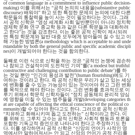
of common language in a commitment to influence public decision-
making) 이를 위해서는 “공적 논의의 내용을(substantive public
discourse) 배워야” 하고 또한 특정한 문제의 논의에 대한 다른
학문들의 통찰력을 높이 사는 것이 필요하다는 것이다. 그래
서 공적 신학은 “영성 세계화 사회 일반뿐만이 아니라 정치학
경제학 문화 연구 종교학 등과 같은 다른 학문들과 대화하려
고 한다”는 것을 강조한다. 이는 좋은 공적 신학이 제시되려
면 특정 학문계와 일반 대중 모두에게 받아들여 질 수 있고 이
해 가능한 방법론(a methodology which is acceptable to and unde
rstandable by both the general public and specific academic discipli
nes)이 개발되어야 한다는 것을 함의한다.
둘째로 이런 식으로 신학을 하는 것은 “공적인 논쟁에 겸손하
나 참되고 건설적이며 도전적인 기여”를(‘a modest but truthful
constructive and challenging contribution to public debate’)를 하
는 것일 뿐만 “인간의 융성과 발전”(human flourishing)에도 기
여하는 것이라고 한다. 즉 공적 신학은 우리가 살고 있는 세상
에 변화를 줄 수 있는 가능성이 있는 것이어야 하고 그런 변화
를 목적으로 해야 한다는 것이다. 그런 변화를 효과적으로 이
루기 위해서 학문적 신학자들이 “정치 공동체의 윤리적 양심
에 영향을 미칠 수 있는 범주들을 개발(developing categories th
at are capable of affecting the ethical conscience of the political co
mmunity)할 수 있어야 한다고도 한다. 그러므로 공적 신학은
“치유하고 화해시키며 돕고 도전하는” 신학이라고 한다. 이
를 위해 드 그루치 교수는 공적 신학은 사회적 행동과 토론을
포함한 기독교적 증언으로 나타나야 한다고 주장하기도 한
다. 이를 생각하면서 공적 신학은 “신앙의 언어가 사적인 영
역에서만 말하여져서는 안 되고 신앙의 언어가 공적 진리를