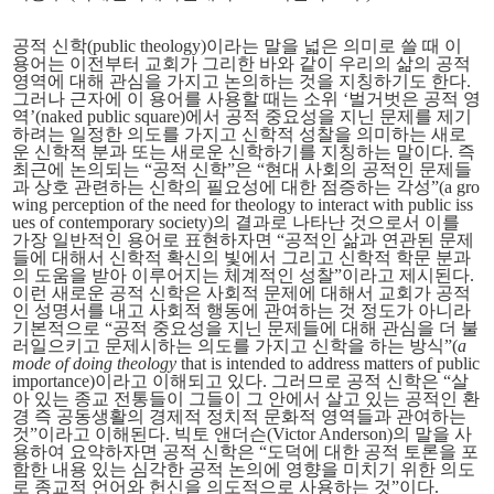
공적 신학(public theology)이라는 말을 넓은 의미로 쓸 때 이
용어는 이전부터 교회가 그리한 바와 같이 우리의 삶의 공적
영역에 대해 관심을 가지고 논의하는 것을 지칭하기도 한다.
그러나 근자에 이 용어를 사용할 때는 소위 ‘벌거벗은 공적 영
역’(naked public square)에서 공적 중요성을 지닌 문제를 제기
하려는 일정한 의도를 가지고 신학적 성찰을 의미하는
새로
운 신학적 분과 또는 새로운 신학하기를
지칭하는 말이다. 즉
최근에 논의되는 “공적 신학”은 “현대 사회의 공적인 문제들
과 상호 관련하는 신학의 필요성에 대한 점증하는 각성”(
a gro
wing perception of the need for theology to interact with public iss
ues of contemporary society)의 결과로 나타난 것으로서 이를
가장 일반적인 용어로 표현하자면 “공적인 삶과 연관된 문제
들에 대해서 신학적 확신의 빛에서 그리고 신학적 학문 분과
의 도움을 받아 이루어지는 체계적인 성찰”이라고 제시된다.
이런 새로운 공적 신학은 사회적 문제에 대해서 교회가 공적
인 성명서를 내고 사회적 행동에 관여하는 것 정도가 아니라
기본적으로 “공적 중요성을 지닌 문제들에 대해 관심을 더 불
러일으키고 문제시하는 의도를 가지고
신학을 하는 방식
”(
a
mode of doing theology
that is intended to address matters of public
importance)
이라고 이해되고 있다. 그러므로 공적 신학은 “살
아 있는 종교 전통들이 그들이 그 안에서 살고 있는 공적인 환
경 즉 공동생활의 경제적 정치적 문화적 영역들과 관여하는
것”이라고 이해된다. 빅토 앤더슨(Victor Anderson)의 말을 사
용하여 요약하자면 공적 신학은 “도덕에 대한 공적 토론을 포
함한 내용 있는 심각한 공적 논의에 영향을 미치기 위한 의도
로 종교적 언어와 헌신을 의도적으로 사용하는 것”이다.