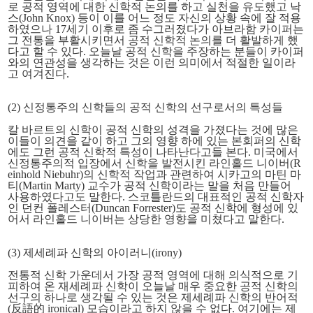
로 공적 영역에 대한 신학적 논의를 하고 실천을 유도했고 낙
스(John Knox) 등이 이를 어느 정도 자신의 상황 속에 잘 적용
하였으나 17세기 이후로 좀 수그러졌다가 아브라함 카이퍼는
그 전통을 부활시키면서 공적 신학적 논의를 더 활발하게 했
다고 할 수 있다. 오늘날 공적 신학을 주장하는 분들이 카이퍼
와의 연관성을 생각하는 것은 이런 의미에서 적절한 일이라
고 여겨진다.
(2) 신정통주의 신학들의 공적 신학의 선구로서의 특성들
칼 바르트의 신학이 공적 신학의 성격을 가졌다는 것에 많은
이들이 의견을 같이 하고 그의 영향 하에 있는 본회퍼의 신학
에도 그런 공적 신학적 특성이 나타난다고들 본다. 미국에서
신정통주의적 입장에서 신학을 발전시킨 라인홀드 니이버(R
einhold Niebuhr)의 신학적 작업과 관련하여 시카고의 마틴 마
티(Martin Marty) 교수가 공적 신학이라는 말을 처음 만들어
사용하였다고도 말한다. 스코틀란드의 대표적인 공적 신학자
인 던컨 폴레스터(Duncan Forrester)도 공적 신학에 형성에 있
어서 라인홀드 니이버는 상당한 영향을 미쳤다고 말한다.
(3) 제세례파 신학의 아이러니(irony)
전통적 신학 가운데서 가장 공적 영역에 대해 의식적으로 기
피하여 온 재세례파 신학이 오늘날 매우 중요한 공적 신학의
선구의 하나로 생각될 수 있는 것은 제세례파 신학의 반어적
(反語的 ironical) 모습이라고 하지 않을 수 없다. 여기에는 제