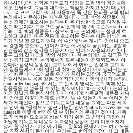
왜냐하면 공적 신학은 기독교적 입장을
교회 밖의 청중들에
게도
전달하며 그들과 대화하는 책임도 가지고 있기 때문이
다. 그러므로 교회 내에서 사용하던 똑 같은 논의를 교회 밖의
논의에서 사용하기는 어려운 일이다. 교회 밖의 청중들에게
는 성경에만 호소하는 논의는 매우 이상한 것으로 여겨질 수
있기 때문이다. 그러므로 공적 신학의 제 2의 수준(second orde
r) 즉 교회 밖의 청중을 대상으로 하는 논의에서는 성경에 호
소하고 교회의 바른 전통에 호소하는 것과는 다른 방식의 논
의가 개발 될 필요가 있다. 이 수준에서는 계시의 언어나 종교
적 경험에 호소하는 언어가 아닌 이 세상과 공유하는 경험과
인간들의 같은 생각을 이끌어 내는 언어가 사용되어야 한다.
물론 그와 같이 교회 밖의 청중에 대한 논의에서도 결국은 앞
서 성경적 교리적 논의에서와
같은 내용
이 전달되도록 해야
한다[
내용상의 동일성
]. 교회 내에서 취하는 입장과 교회 밖
에 청중들에게 대해 말할 때 취하는 입장이 서로 달라서는 안
되기 때문이다. 그러므로 우리가 취하는 입장과 궁극적으로
전달하려는 내용은 같은 것이지만 공적 신학의 2차적 논의(se
cond order language)에서는
그 논의의 방식은 교회 밖에 있는
청중들을 잘 설득할 수 있는 방식
이어야 하는 것이다[
논의 언
어의 차별성 즉 형식상의 차이
]. 여기에 기독교적 내용을 세속
적 언어로 어떻게 제대로 번역해 낼 수 있는가 하는 어려운 문
제가 게재된다. 참으로 기독교적인 내용을 그와는 다른 세속
적 언어 즉 “공적으로 접근 가능한 언어”(publicly accessible lan
guage)로 어떻게 번역해 낼 수 있는가의 문제인 것이다. 기독
교의 독특한 요소들을 상실시키기 쉬운 그 번역의 과정에서
어떻게 기독교적 내용과 독특성의 상실이 전혀 이루어지지
않게 할 것인가? 이것이 기독교 철학의 문제이기도 하고 오늘
날 공적 신학의 문제이다. 우리는 그 번역의 과정에서 그 내용