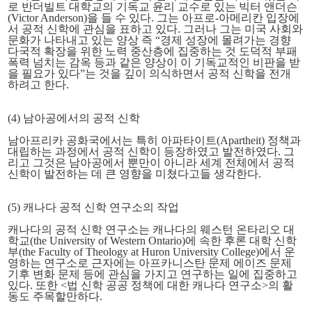
로 반더빌트 대학교의 기독교 윤리 교수로 있는 빅터 앤더슨
(Victor Anderson)을 들 수 있다. 그는 아프로-아메리칸 입장에
서 공적 신학에 관심을 표하고 있다. 그러나 그는 미국 사회와
문화가 나타내고 있는 양상 즉 “경제 성장에 몰려가는 경향
다국적 확장을 위한 노력 중산층에 집중하는 것 도덕적 부패
폭력 넘치는 감옥 등과 같은 양상이 이 기독교적인 비판을 받
을 필요가 있다”는 것을 깊이 의식하면서 공적 신학을 전개
하려고 한다.
(4) 남아공에서의 공적 신학
남아프리카 공화국에서는 특히 아파타이트(Apartheit) 정책과
대립하는 과정에서 공적 신학이 등장하였고 발전하였다. 그
리고 그것은 남아공에서 뿐만이 아니라 세계 전체에서 공적
신학이 발전하는 데 큰 영향을 미쳤다고들 생각한다.
(5) 캐나다 공적 신학 연구소의 작업
캐나다의 공적 신학 연구소는 캐나다의 웨스턴 온타리오 대
학교(the University of Western Ontario)에 속한 후론 대학 신학
부(the Faculty of Theology at Huron University College)에서 운
영하는 연구소로 근자에는 아프카니스탄 문제 에이즈 문제
기후 변화 문제 등에 관심을 가지고 연구하는 일에 집중하고
있다. 또한 <법 신학 공공 정책에 대한 캐나다 연구소>의 활
동도 주목할만하다.