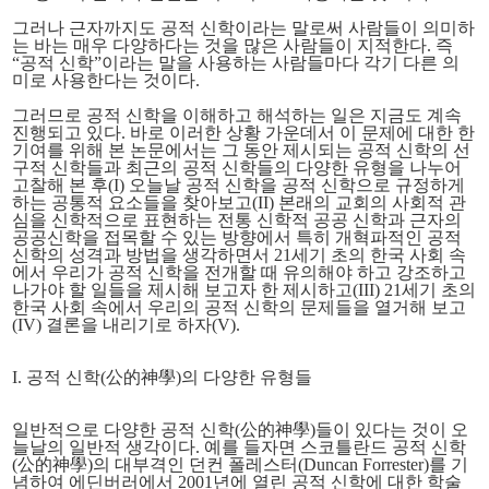
그러나 근자까지도 공적 신학이라는 말로써 사람들이 의미하
는 바는 매우 다양하다는 것을 많은 사람들이 지적한다. 즉
“공적 신학”이라는 말을 사용하는 사람들마다 각기 다른 의
미로 사용한다는 것이다.
그러므로 공적 신학을 이해하고 해석하는 일은 지금도 계속
진행되고 있다. 바로 이러한 상황 가운데서 이 문제에 대한 한
기여를 위해 본 논문에서는 그 동안 제시되는 공적 신학의 선
구적 신학들과 최근의 공적 신학들의 다양한 유형을 나누어
고찰해 본 후(I) 오늘날 공적 신학을 공적 신학으로 규정하게
하는 공통적 요소들을 찾아보고(II) 본래의 교회의 사회적 관
심을 신학적으로 표현하는 전통 신학적 공공 신학과 근자의
공공신학을 접목할 수 있는 방향에서 특히 개혁파적인 공적
신학의 성격과 방법을 생각하면서 21세기 초의 한국 사회 속
에서 우리가 공적 신학을 전개할 때 유의해야 하고 강조하고
나가야 할 일들을 제시해 보고자 한 제시하고(III) 21세기 초의
한국 사회 속에서 우리의 공적 신학의 문제들을 열거해 보고
(IV) 결론을 내리기로 하자(V).
I. 공적 신학(公的神學)의 다양한 유형들
일반적으로 다양한 공적 신학(公的神學)들이 있다는 것이 오
늘날의 일반적 생각이다. 예를 들자면 스코틀란드 공적 신학
(公的神學)의 대부격인 던컨 폴레스터(Duncan Forrester)를 기
념하여 에딘버러에서 2001년에 열린 공적 신학에 대한 학술