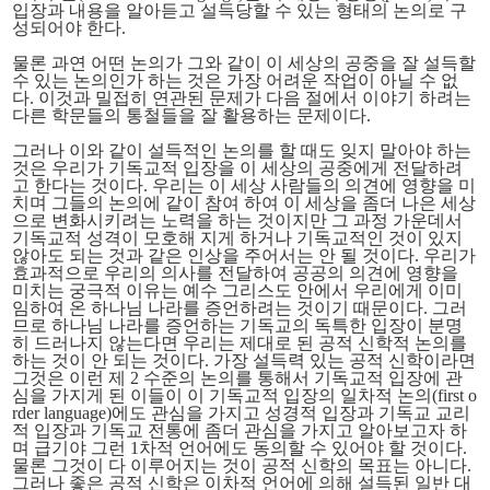
입장과 내용을 알아듣고 설득당할 수 있는 형태의 논의
로 구
성되어야 한다.
물론 과연 어떤 논의가 그와 같이 이 세상의 공중을 잘 설득할
수 있는 논의인가 하는 것은 가장 어려운 작업이 아닐 수 없
다. 이것과 밀접히 연관된 문제가 다음 절에서 이야기 하려는
다른 학문들의 통철들을 잘 활용하는 문제이다.
그러나 이와 같이 설득적인 논의를 할 때도 잊지 말아야 하는
것은 우리가 기독교적 입장을 이 세상의 공중에게 전달하려
고 한다는 것이다. 우리는 이 세상 사람들의 의견에 영향을 미
치며 그들의 논의에 같이 참여 하여 이 세상을 좀더 나은 세상
으로 변화시키려는 노력을 하는 것이지만 그 과정 가운데서
기독교적 성격이 모호해 지게 하거나 기독교적인 것이 있지
않아도 되는 것과 같은 인상을 주어서는 안 될 것이다. 우리가
효과적으로 우리의 의사를 전달하여 공공의 의견에 영향을
미치는 궁극적 이유는 예수 그리스도 안에서 우리에게 이미
임하여 온 하나님 나라를 증언하려는 것이기 때문이다. 그러
므로 하나님 나라를 증언하는 기독교의 독특한 입장이 분명
히 드러나지 않는다면 우리는 제대로 된 공적 신학적 논의를
하는 것이 안 되는 것이다. 가장 설득력 있는 공적 신학이라면
그것은 이런 제 2 수준의 논의를 통해서 기독교적 입장에 관
심을 가지게 된 이들이 이 기독교적 입장의 일차적 논의(first o
rder language)에도 관심을 가지고 성경적 입장과 기독교 교리
적 입장과 기독교 전통에 좀더 관심을 가지고 알아보고자 하
며 급기야 그런 1차적 언어에도 동의할 수 있어야 할 것이다.
물론 그것이 다 이루어지는 것이 공적 신학의 목표는 아니다.
그러나 좋은 공적 신학은 이차적 언어에 의해 설득된 일반 대