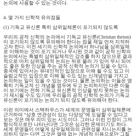
논의에 사용할 수 있는 것이다.
4. 몇 가지 신학적 유의점들
(1) 기독교 유신론 특히 삼위일체론이 포기되지 않도록
우리의 공적 신학의 논의에서 기독교 유신론(Christian theism)
이 포기되지 않도록 유의해야 한다는 점을 제일 먼저 지적하
고자 한다. 이전 세기의 신학적 논의에서 하나님을 삼위일체
로 이해하는 것이 포기 되거나 무시된 것과 같이 공적 신학의
논의에서는 특별히 삼위일체적인 강조를 하지 않으므로 결과
적으로 마치 삼위일체적 논의는 뒤로 물러 가 있어 무시 되어
도 좋은 듯한 인상을 주는 공적 신학적 논의가 있을 수 있다.
종국에 있어서는 유대인적인 입장으로 이해 될 수도 있고 이
슬람교적인 입장으로 이해 될 수도 있는 신개념만을 가지고
논의하는 일이 있을 수 있는 것이다. 물론 논의하는 이들은 명
확히 기독교적 신 개념을 염두에 두고 논의하지만 다른 이들
이 보기에는 전혀 기독교 유신론적 인상을 받지 못하는 논의
가 제시될 수도 있기에 우리들의 공적 신학적 논의가 기독교
유신론이 포기되는 논의가 되지 않도록 유의해야 한다.
이런 의미에서 스택하우스가 세계의 문명들이 삼위일체론에
근거하여 “상호 연관성이 있는 다양성”에 도달할 수 있다고
보는 것은 매우 의미 있는 시도이다. 그러나 이런 인정이 그저
형식적으로만 나타난다면 그것은 심각한 문제이기도 하다.
세계 문명들이 어떻게 삼우일체와의 관련성을 지니는지를 논
의하지 않는 다면 그것은 열매 없는 개념적 이용으로만 그칠