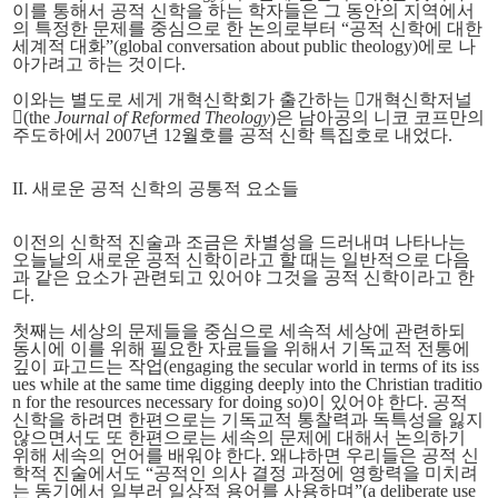
이를 통해서 공적 신학을 하는 학자들은 그 동안의 지역에서
의 특정한 문제를 중심으로 한 논의로부터 “공적 신학에 대한
세계적 대화”(global conversation about public theology)에로 나
아가려고 하는 것이다.
이와는 별도로 세게 개혁신학회가 출간하는 󰡔개혁신학저널
󰡕(the
Journal of Reformed Theology
)은 남아공의 니코 코프만의
주도하에서 2007년 12월호를 공적 신학 특집호로 내었다.
II. 새로운 공적 신학의 공통적 요소들
이전의 신학적 진술과 조금은 차별성을 드러내며 나타나는
오늘날의 새로운 공적 신학이라고 할 때는 일반적으로 다음
과 같은 요소가 관련되고 있어야 그것을 공적 신학이라고 한
다.
첫째는 세상의 문제들을 중심으로 세속적 세상에 관련하되
동시에 이를 위해 필요한 자료들을 위해서 기독교적 전통에
깊이 파고드는 작업(
engaging the secular world in terms of its iss
ues while at the same time digging deeply into the Christian traditio
n for the resources necessary for doing so)이 있어야 한다. 공적
신학을 하려면 한편으로는 기독교적 통찰력과 독특성을 잃지
않으면서도 또 한편으로는 세속의 문제에 대해서 논의하기
위해 세속의 언어를 배워야 한다. 왜냐하면 우리들은 공적 신
학적 진술에서도 “공적인 의사 결정 과정에 영항력을 미치려
는 동기에서 일부러 일상적 용어를 사용하며”(a deliberate use