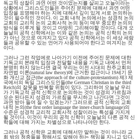
독교적 성찰이 과연 어떤 것이었는지를 살피고 오늘이라는
상황에서 그리스도인들은 주어진 문제에 대해서 과연 어떤
입장을 표명해야 하는 지에 대해서 깊이 있게 서로 논의하는
것이 필수적인 것이다. 이 교회 내적 논의에서는 성경적 논의
교회의 교리적 논의 교회사적 논의 등이 매우 중요한 논의의
방식을 이루게 될 것이고 마땅히 그리해야할 것이다. 대개 오
늘날의 공적 신학에서는 이와 같은 논의는 공적 신학의 논의
가 아닌 것으로 여겨지고 있다 공적 신학에서는 이 세상 세람
들과 공유할 수 있는 언어가 사용되어야 한다고 여겨지는 것
이다.
그러나 그런 작업에로 나아가기 이전에 주어진 문제에 대한
기독교의 본래적 입장과 전달할 내용을
기독교 내에서
먼저
분명히 하지 않는다면 결국 우리는 이전 시대의 천주교회의
자연법 이론(natural law theory)에 근거한 접근이나 19세기 문
화 개신교 접근(the approach of the culture-protestantism) 제3 제
국에서의 독일 그리스도인들(the German Christian in the third
Reich)의 잘못을 반복할 위험이 있다. 그리하여 오늘날 우리
가 기독교적 공적 신학으로 논의하는 것이 성경의 가르침과
모순 된다든지 성경의 가르침을 무시하고 나간다면 그것이
과연 받아 들여 질 수 있겠는가? 그러므로 공적 신학의 교회
내적 논의(the first order language the inner-church language)의
수준은 성경적 교리적 교회사적 성찰이라는 특성을 가지게
될 것이다. 이것이 우리의 공적 신학이 오늘날의 다른 공적 신
학들에 대해 가지는 차별성으로 나타나야만 한다.
그러나 공적 신학은 교회에 대해서만 말하는 것이 아니라
교
회 밖의 청중들을 향해서도
말해야 하는 책임을 지니고 있다.