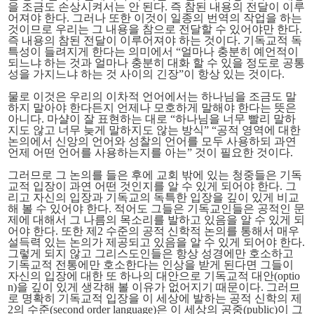
을 조금도 손상시켜서는 안 된다. 즉
참된 내용
의 전달이 이루
어져야 한다. 그러나 또한 이것이 일종의 번역의 작업을 하는
것이므로 우리는 그 내용을 참으로 전달할 수 있어야만 한다.
즉 내용의
참된 전달
이 이루어져야 하는 것이다. 기독교적 독
특성이 들려지게 한다는 의미에서 “얼마나 충분히 예언적이
되느냐 하는 것과 얼마나 충분히 대화 할 수 있을 정도로 공통
성을 가지느냐 하는 것 사이의 긴장”이 항상 있는 것이다.
물로 이것은 우리의 이차적 언어에서는 하나님을 조금도 말
하지 말아야 한다든지 언제나 모호하게 말해야 한다는 뜻은
아니다. 마샬이 잘 표현하는 대로 “하나님을 너무 빨리 말하
지도 않고 너무 늦게 말하지도 않는 방식” “공적 영역에 대한
논의에서 신앙의 언어와 성찰의 언어를 모두 사용하되 과연
언제 어떤 언어를 사용하는지를 아는” 것이 필요한 것이다.
그러므로
그 논의를 들은 후에
교회 밖에 있는 청중들은 기독
교적 입장이 과연 어떤 것인지를 알 수 있게 되어야 한다. 그
리고 자신의 입장과 기독교의 독특한 입장을 깊이 있게 비교
해 볼 수 있어야 한다. 적어도 그들은 기독교인들은 공적인 문
제에 대해서 그 나름의 목소리를 발하고 있음을 알 수 있게 되
어야 한다. 또한 제2 수준의 공적 신학적 논의를 통해서 매우
설득력 있는 논의가 제공되고 있음을 알 수 있게 되어야 한다.
그렇게 되지 않고 그리스도인들은 항상 성경에만 호소하고
기독교적 전통에만 호소한다는 인상을 받게 된다면 그들이
자신의 입장에 대한 또 하나의 대안으로 기독교적 대안(optio
n)을 깊이 있게 생각해 볼 이유가 없어지기 때문이다. 그러므
로 명확히 기독교적 입장을 이 세상에 발하는 공적 신학의 제
2의 수준(second order language)은
이 세상의 공중(public)이 그