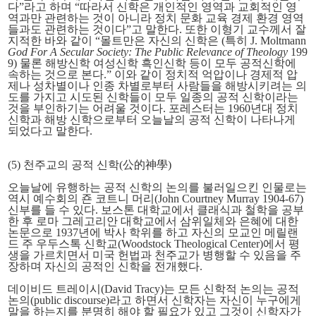
다”라고 하며 “따라서 신학은 개인적인 영역과 교회적인 영
역과만 관련하는 것이 아니라 정치 문화 교육 경제 환경 영역
들과도 관련하는 것이다”고 말한다. 또한 이형기 교수께서 잘
지적한 바와 같이 “몰트만은 자신의 신학은 (특히 J. Moltmann
God For A Secular Society: The Public Relevance of Theology
199
9) 물론 해방신학 여성신학 흑인신학 등이 모두 공적신학에
속하는 것으로 본다.” 이와 같이 정치적 억압이나 경제적 압
제나 성차별이나 인종 차별로부터 사람들을 해방시키려는 의
도를 가지고 시도된 신학들이 모두 일종의 공적 신학이라는
것을 부인하기는 어려울 것이다. 포레스터는 1960년대 정치
신학과 해방 신학으로부터 오늘날의 공적 신학이 나타나게
되었다고 말한다.
(5) 천주교의 공적 신학(公的神學)
오늘날에 유행하는 공적 신학의 논의를 불러일으킨 인물로는
역시 예수회의 죤 코트니 머리(John Courtney Murray 1904-67)
신부를 들 수 있다. 보스톤 대학교에서 클래식과 철학을 공부
한 후 로마 그레고리안 대학교에서 삼위일체와 은혜에 대한
논문으로 1937년에 박사 학위를 하고 자신의 모교인 메릴랜
드 주 우두스톡 신학교(Woodstock Theological Center)에서 평
생을 가르치면서 미국 헌법과 천주교가 병행할 수 있음을 주
장하며 자신의 공적인 신학을 전개했다.
데이비드 트레이시(David Tracy)는 모든 신학적 논의는 공적
논의(public discourse)라고 하면서 신학자는 자신이 누구에게
말을 하는지를 분명히 해야 할 필요가 있고 그것이 신학자가