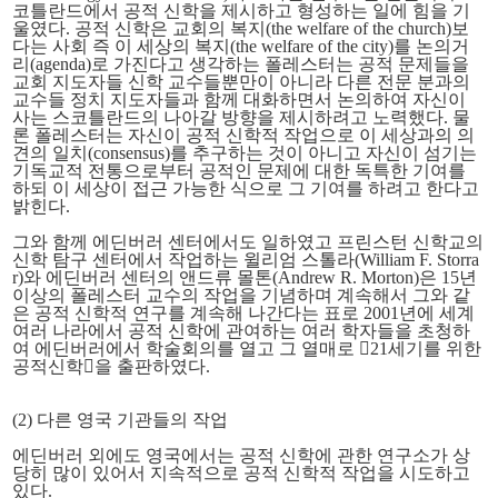
코틀란드에서 공적 신학을 제시하고 형성하는 일에 힘을 기
울였다. 공적 신학은 교회의 복지(the welfare of the church)보
다는 사회 즉 이 세상의 복지(the welfare of the city)를 논의거
리(agenda)로 가진다고 생각하는 폴레스터는 공적 문제들을
교회 지도자들 신학 교수들뿐만이 아니라 다른 전문 분과의
교수들 정치 지도자들과 함께 대화하면서 논의하여 자신이
사는 스코틀란드의 나아갈 방향을 제시하려고 노력했다. 물
론 폴레스터는 자신이 공적 신학적 작업으로 이 세상과의 의
견의 일치(consensus)를 추구하는 것이 아니고 자신이 섬기는
기독교적 전통으로부터 공적인 문제에 대한 독특한 기여를
하되 이 세상이 접근 가능한 식으로 그 기여를 하려고 한다고
밝힌다.
그와 함께 에딘버러 센터에서도 일하였고 프린스턴 신학교의
신학 탐구 센터에서 작업하는 윌리엄 스톨라(William F. Storra
r)와 에딘버러 센터의 앤드류 몰톤(Andrew R. Morton)은 15년
이상의 폴레스터 교수의 작업을 기념하며 계속해서 그와 같
은 공적 신학적 연구를 계속해 나간다는 표로 2001년에 세계
여러 나라에서 공적 신학에 관여하는 여러 학자들을 초청하
여 에딘버러에서 학술회의를 열고 그 열매로 󰡔21세기를 위한
공적신학󰡕을 출판하였다.
(2) 다른 영국 기관들의 작업
에딘버러 외에도 영국에서는 공적 신학에 관한 연구소가 상
당히 많이 있어서 지속적으로 공적 신학적 작업을 시도하고
있다.