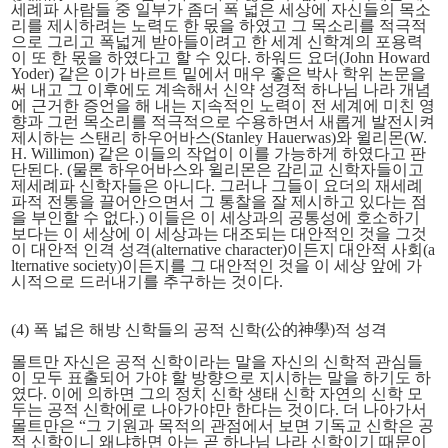
세례파 사람들 중 일부가 좀더 폭 넓은 세상에 자신들의 목소
리를 제시하려는 노력도 한 몫을 하였고 그 목소리를 적극적
으로 그리고 폭넓게 받아들이려고 한 세계 신학계의 포용력
이 또 한 몫을 하였다고 할 수 있다. 하워드 요더(John Howard
Yoder) 같은 이가 바르트 밑에서 매우 좋은 박사 학위 논문을
써 내고 그 이후에도 계속해서 신약 성경적 하나님 나라 개념
에 근거한 증언을 해 내는 지속적인 노력이 전 세계에 미친 영
향과 그런 목소리를 적극적으로 수용하면서 새롭게 발전시켜
제시하는 스탠리 하우어바스(Stanley Hauerwas)와 윌리몬(W.
H. Willimon) 같은 이들의 작업이 이를 가능하게 하였다고 판
단된다. (물론 하우어바스와 윌리몬은 감리교 신학자들이고
제세례파 신학자들은 아니다. 그러나 그들이 요더의 재세례
파적 전통을 끌어안으면서 그 통찰을 잘 제시하고 있다는 점
을 부인할 수 없다.) 이들은 이 세상과의 공통성에 호소하기
보다는 이 세상에 이 세상과는 대조되는 대안적인 것을 그것
이 대안적 인격 성격(alternative character)이든지 대안적 사회(a
lternative society)이든지를 그 대안적인 것을 이 세상 앞에 가
시적으로 드러내기를 추구하는 것이다.
(4) 폭 넓은 해방 신학들의 공적 신학(公的神學)적 성격
몰트만 자신은 공적 신학이라는 말을 자신의 신학적 관심들
이 모두 표출되어 가야 할 방향으로 지시하는 말을 하기도 하
였다. 이에 의하면 그의 정치 신학 생태 신학 자연의 신학 모
두는 공적 신학에로 나아가야만 한다는 것이다. 더 나아가서
몰트만은 “그 기원과 목적의 관점에서 보면 기독교 신학은 공
적 신학이니 왜냐하면 아는 곧 하나님 나라 신학이기 때문이