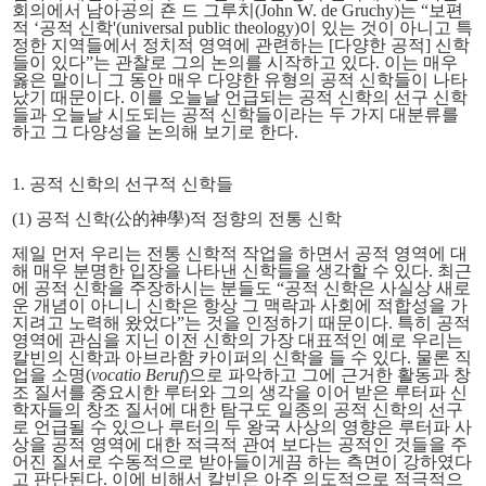
회의에서 남아공의 죤 드 그루치(
John W. de Gruchy)
는 “보편
적 ‘공적 신학'(universal public theology)이 있는 것이 아니고 특
정한 지역들에서 정치적 영역에 관련하는 [다양한 공적] 신학
들이 있다”는 관찰로 그의 논의를 시작하고 있다. 이는 매우
옳은 말이니 그 동안 매우 다양한 유형의 공적 신학들이 나타
났기 때문이다. 이를 오늘날 언급되는 공적 신학의 선구 신학
들과 오늘날 시도되는 공적 신학들이라는 두 가지 대분류를
하고 그 다양성을 논의해 보기로 한다.
1. 공적 신학의 선구적 신학들
(1) 공적 신학(公的神學)적 정향의 전통 신학
제일 먼저 우리는 전통 신학적 작업을 하면서 공적 영역에 대
해 매우 분명한 입장을 나타낸 신학들을 생각할 수 있다. 최근
에 공적 신학을 주장하시는 분들도 “공적 신학은 사실상 새로
운 개념이 아니니 신학은 항상 그 맥락과 사회에 적합성을 가
지려고 노력해 왔었다”는 것을 인정하기 때문이다. 특히 공적
영역에 관심을 지닌 이전 신학의 가장 대표적인 예로 우리는
칼빈의 신학과 아브라함 카이퍼의 신학을 들 수 있다. 물론 직
업을 소명(
vocatio Beruf
)으로 파악하고 그에 근거한 활동과 창
조 질서를 중요시한 루터와 그의 생각을 이어 받은 루터파 신
학자들의 창조 질서에 대한 탐구도 일종의 공적 신학의 선구
로 언급될 수 있으나 루터의 두 왕국 사상의 영향은 루터파 사
상을 공적 영역에 대한 적극적 관여 보다는 공적인 것들을 주
어진 질서로 수동적으로 받아들이게끔 하는 측면이 강하였다
고 판단된다. 이에 비해서 칼빈은 아주 의도적으로 적극적으