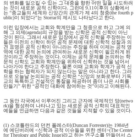
의 변화를 일으킬 수 있는 그 대중을 향한 어떤 일을 시도하려
는 것이 새로운 공적 신학이다. 그런데 9.11이후의 상황에서
는 “종교들의 세계와 신앙간의 관계가 제 4의 청중(the fourth p
ublic)이 되었다”는 Storrar의 제시도 나타났다고 한다.
이런 입장에서는 교회와 학계만을 그 청중으로 하고 그에 의
해 그 의제(agenda)의 규정을 받는 신학은 공적 신학이
아닌
것
이 된다. 그래서 새로운 입장에서 공적 신학을 주장하는 이
들은 이전의 신학이 하던 공적 문제에 대한 신학적 성찰과 의
견 표명은 공적 신학이 아니라는 주장을 하며
이제는 공적 영
역에 대한 공적 논의에 관여하는 새로운 신학이 필요
하게 된
것이라고 주장하는 것이다. 이제는 공적 문제를 논의하는 학
문적 신학도 교회와 학계만을 위하여 신학하는 것을 넘어서
나아가야 한다고 주장한다. 물론 이때 교회와 학계가 공적 신
학을 하는 협력자가 되지 않는다는 말은 아니라고 한다. 그러
므로 오늘날 논의되는 공적 신학은 “신앙의 보화로부터 기독
교의 독특하고 건설적인 통찰을 제공하여 좀더 나은 사회를
만들기” 위한 “공적인 대화에 참여하는 것”이라고 이해된다.
그 동안 각국에서 이루어진 그리고 근자에 국제적인 망(netwo
rk)을 형성하여 나타나고 있는 새로운 공적 신학의 대표적인
예들을 언급하면 다음과 같은 것들을 지적할 수 있을 것이다.
(1) 스코틀란드의 던컨 폴레스터(Duncan Forrester)는 1984년
에 에딘버러에 <신학과 공적 이슈들을 위한 센터>(The Center
for Theology and Public Issue)라고 하는 연구소를 만들어서 스