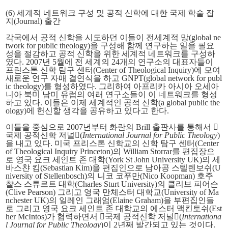
(6) 세계적 네트워크 구성 및 공적 신학에 대한 국제 학술 잡
지(Journal) 출간
각국에서 공적 신학을 시도하던 이들이 전세계적 망(global ne
twork for public theology)을 구성해 함께 연구하는 일을 필요
성을 절감하고 공적 신학을 위한 세계적 네트워크를 구성하
였다. 2007년 5월에 전 세계의 24개의 연구소의 대표자들이
프린스톤 신학 탐구 센터(Center of Theological Inquiry)에 모여
새로운 연구 자매 결연식을 하고 GNPT(global network for publ
ic theology)를 형성하였다. 그리하여 아프리카 아시아 오세아
니아 북미 남미 유럽의 여러 연구소들이 이 네트워크를 형성
하고 있다. 이들은 이제 세계적인 공적 신학(a global public the
ology)에 헌신할 생각을 공유하고 있다고 한다.
이들을 중심으로 2007년부터 화란의 Brill 출판사를 통해서 󰡔
국제 공적신학 저널󰡕(
International Journal for Public Theology
)
을 내고 있다. 미국 프리스톤 신학교의 신학 탐구 센터(Center
of Theological Inquiry Princeton)의 William Storrar를 편집장으
로 영국 요크 세인트 존 대학(York St John University UK)의 세
바스챤 킴(Sebastian Kim)을 편집인으로 남아공 스텔렌보쉬(U
niversity of Stellenbosch)의 니코 코푸만(Nico Koopman) 호주
챨스 스튜르트 대학(Charles Sturt University)의 클리브 피어슨
(Clive Pearson) 그리고 영국 만체스터 대학교(University of Ma
nchester UK)의 일레인 그래엄(Elaine Graham)을 부편집인들
로 그리고 영국 요크 세인트 존 대학교의 에스터 맥킨토쉬(Est
her McIntos)가 협력하면서 󰡔국제 공적신학 저널󰡕(
Internationa
l Journal for Public Theology
)이 2년째 발간되고 있는 것이다.