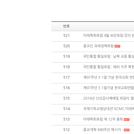
번호
521
미래목회포럼 4월 오찬포럼 강의 
520
종교인 과세정책포럼
519
국민통합 통일포럼 : 남북 교류 활성
518
국민통합 통일포럼 : 해외 거주 북
517
제97주년 3.1절 기념 한국교회
516
제97주년 3.1절기념 한국교회연
515
2016년 신년감사예배및 취임식 
514
국제기독교영상대전’ KCMC·미래
513
미래목회포럼 제 12차 총회
512
종교개혁 498주년 메시지 -