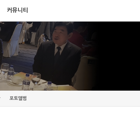
커뮤니티
판
포토앨범