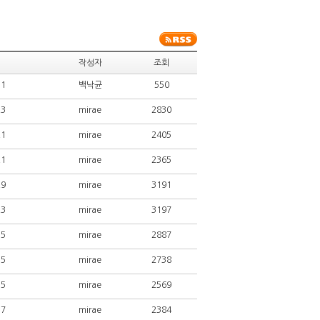
작성자
조회
11
백낙균
550
23
mirae
2830
21
mirae
2405
21
mirae
2365
29
mirae
3191
23
mirae
3197
15
mirae
2887
15
mirae
2738
15
mirae
2569
17
mirae
2384