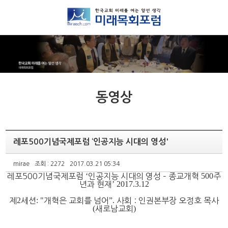
동영상
레포500기념국제포럼 ‘인공지능 시대의 영성'
mirae
조회 : 2272
2017.03.21 05:34
‘
500
레포
500
기념국제포럼
인공지능 시대의 영성
–
종교개혁
주
’ 2017.3.12
년과 현재
2
: "
”.
제
세션
개혁은 교회를 넘어
사회 : 인권본부장 오정호 목사
(
)
새로남교회