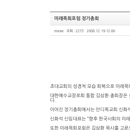
미래목회포럼 정기총회
mirae
조회 : 2273
2008.12.19 12:00
초대교회의 성경적 모습 회복으로 미래목회
대한예수교장로회 통합 김삼환 총회장은 설
다.
이어진 정기총회에서는 안디옥교회 신화석
신화석 신임대표는 “향후 한국사회의 미
또한 미래목회포럼은 김삼환 목사를 고문