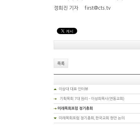
정희진 기자 first@cts.tv
목록
이상대 대표 인터뷰
기획목회 7대 원리 - 이성희목사(연동교회)
미래목회포럼 정기총회
미래목회포럼 정기총회,한국교회 현안 논의