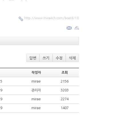
http://www.miraech.com/board/18
답변
쓰기
수정
삭제
작성자
조회
15
mirae
2156
19
관리자
3203
19
mirae
2274
29
mirae
1407