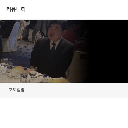
커뮤니티
판
포토앨범