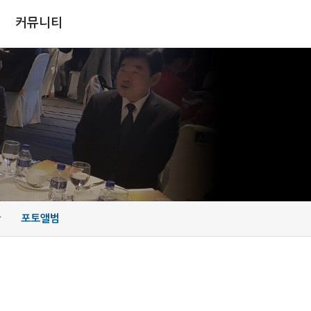
커뮤니티
판
포토앨범