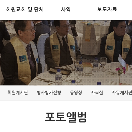
회원교회 및 단체
사역
보도자료
회원게시판
행사참가신청
동영상
자료실
자유게시
포토앨범