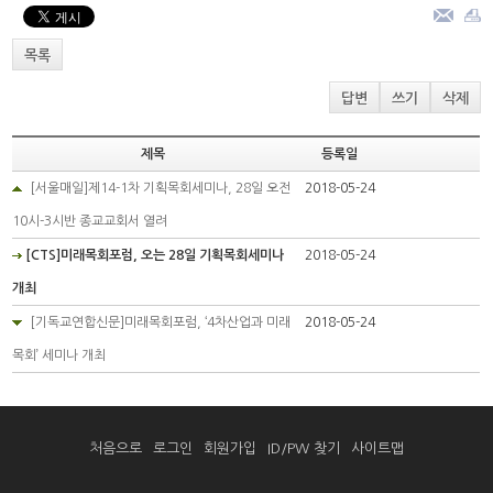
목록
답변
쓰기
삭제
제목
등록일
[서울매일]제14-1차 기획목회세미나, 28일 오전
2018-05-24
10시-3시반 종교교회서 열려
[CTS]미래목회포럼, 오는 28일 기획목회세미나
2018-05-24
개최
[기독교연합신문]미래목회포럼, ‘4차산업과 미래
2018-05-24
목회’ 세미나 개최
처음으로
로그인
회원가입
ID/PW 찾기
사이트맵