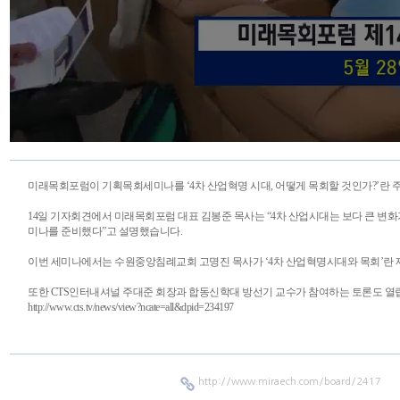
미래목회포럼이 기획목회세미나를 ‘4차 산업혁명 시대, 어떻게 목회할 것인가?’란 
14일 기자회견에서 미래목회포럼 대표 김봉준 목사는 “4차 산업시대는 보다 큰 변
미나를 준비했다”고 설명했습니다.
이번 세미나에서는 수원중앙침례교회 고명진 목사가 ‘4차 산업혁명시대와 목회’란 제
또한 CTS인터내셔널 주대준 회장과 합동신학대 방선기 교수가 참여하는 토론도 열
http://www.cts.tv/news/view?ncate=all&dpid=234197
http://www.miraech.com/board/2417