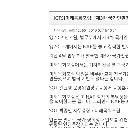
[CTS]미래목회포럼, “제3차 국가인권
사무국장
조회 : 2560
2019.02.16 10:51
앵커: 지난 4월, 법무부에서 제3차 국가
앵커: 교계에서는 NAP를 놓고 강력한 
지난 4월 법무부가 발표한 제3차 국가인
미래목회포럼에서는 기자회견을 열고 국
미래목회포럼 임원을 비롯한 교계 전문가들
만들었으며 법적 기반도 없다는 겁니다.
SOT 길원평 운영위원장 / 동성애 동성혼
미래목회포럼은 또 NAP 정책의 부당성을
을 의미한다는 겁니다. 그러면서 NAP는
SOT 박종언 사무총장 / 미래목회포럼
인권을 빌미로 국가 정체성과 안보를 위협
편향된 인권주장이라는 겁니다.