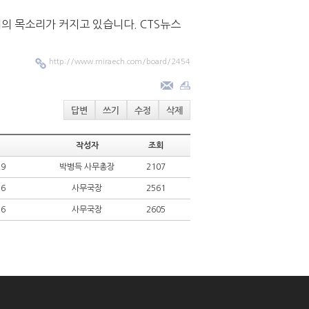
의 목소리가 커지고 있습니다. CTS뉴스
http://www.miraech.com/board/2454
답변
쓰기
수정
삭제
작성자
조회
29
박병득 사무총장
2107
16
사무국장
2561
16
사무국장
2605