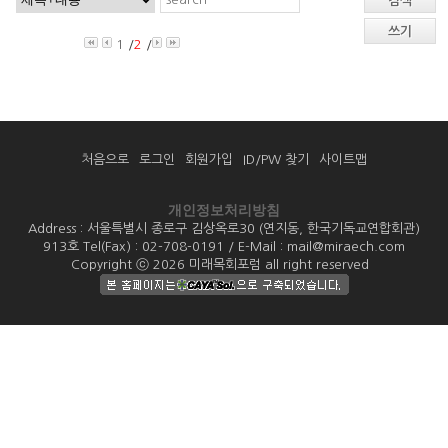
검색
쓰기
1
/
2
/
처음으로
로그인
회원가입
ID/PW 찾기
사이트맵
개인정보처리방침
Address : 서울특별시 종로구 김상옥로30 (연지동, 한국기독교연합회관)
913호 Tel(Fax) : 02-708-0191 / E-Mail : mail@miraech.com
Copyright ⓒ 2026 미래목회포럼 all right reserved