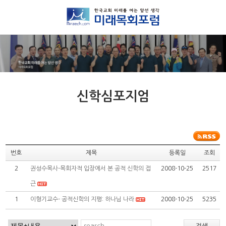
신학심포지엄
번호
제목
등록일
조회
2
권성수목사-목회자적 입장에서 본 공적 신학의 접
2008-10-25
2517
근
1
이형기교수- 공적신학의 지평: 하나님 나라
2008-10-25
5235