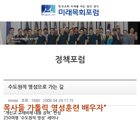
정책포럼
수도원적 영성으로 가는 길
mirae
조회 : 1840
2008.04.29 11:15
목사들 가톨릭 영성훈련 배우자"
"개신교 교세비해 내용 공허" 반성
250여명 '수도원적 영성' 세미나