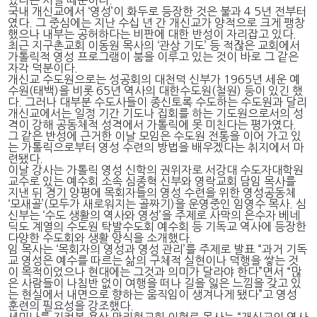
국내 개신교에서 ‘영성’이 화두로 등장한 것은 불과 4 5년 전부터
였다. 그 중심에는 지난 수십 년 간 개신교가 양적으로 크게 팽창
했으나 내부는 공허하다는 비판에 대한 반성이 자리잡고 있다.
최근 지구촌교회 이동원 목사의 ‘관상 기도’ 등 적잖은 교회에서
가톨릭적 영성 프로그램이 붐을 이루고 있는 것이 바로 그 같은
자각 덕분이다.
개신교 수도원으로는 성공회의 대천덕 신부가 1965년 세운 예
수원(태백)을 비롯 65년 역사의 대한수도원(철원) 등이 있긴 했
다. 그러나 대부분 수도사들이 종신토록 수도하는 수도원과 달리
개신교에서는 일정 기간 기도나 집회를 하는 기도원으로서의 성
격이 강해 공동체적 성격에서 가톨릭에 못 미친다는 평가였다.
그 같은 반성에 근거한 이날 모임은 수도원 전통을 이어 가고 있
는 가톨릭으로부터 영성 수련의 방법을 배우겠다는 취지에서 마
련됐다.
이날 강사는 가톨릭 영성 신학의 권위자로 서강대 수도자대학원
교수로 있는 예수회 소속 심종혁 신부와 영락교회 담임 목사를
지낸 뒤 경기 양평에 목회자들의 영성 수련을 위한 영성공동체
‘모새골’(모두가 새로워지는 골짜기)을 운영중인 임영수 목사. 심
신부는 ‘수도 생활의 역사와 영성’을 주제로 사막의 은수자 베네
딕도 계열의 수도원 탁발수도회 예수회 등 기독교 역사에 등장한
다양한 수도회와 생활 양식을 소개했다.
임 목사는 ‘목회자의 영성과 영성 관리’를 주제로 발표 “과거 기독
교 영성은 예수를 따르는 삶의 구체적 실현이나 덕행을 쌓는 것
이 목적이었으나 현대에는 그것과 의미가 달라야 한다”면서 “많
은 사람들이 나침반 없이 여행을 떠나 길을 잃은 느낌을 갖고 있
는 현실에서 내면으로 향하는 움직임이 생겨나게 됐다”고 영성
훈련의 필요성을 강조했다.
세미나를 지켜본 용산 만리현교회 이형로 목사는 “개신교의 역사