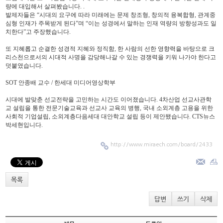
량에 대입해서 살펴봤습니다. .
발제자들은 “시대의 요구에 따라 미래에는 문제 창조형, 창의적 융복합형, 관계중
심형 인재가 주목받게 된다”며 “이는 성경에서 말하는 인재 역량의 방향성과도 일
치한다”고 주장했습니다.
또 지혜롭고 순결한 성경적 지혜와 정직함, 한 사람의 선한 영향력을 바탕으로 크
리스천으로서의 시대적 사명을 감당해나갈 수 있는 경쟁력을 키워 나가야 한다고
덧붙였습니다.
SOT 안종배 교수 / 한세대 미디어영상학부
시대에 발맞춘 선교전략을 고민하는 시간도 이어졌습니다. 4차산업 선교사관학
교 설립을 통한 전문기술교육과 선교사 교육의 병행, 국내 소외계층 고용을 위한
사회적 기업설립, 소외계층다음세대 대안학교 설립 등이 제안됐습니다. CTS뉴스
박세현입니다.
http://www.miraech.com/board/2433
목록
답변
쓰기
삭제