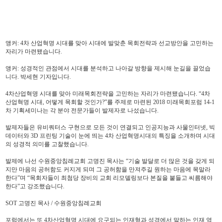
앵커: 4차 산업혁명 시대를 맞아 시대에 발맞춘 목회전략과 선교방안을 고민하는
자리가 마련됐습니다.
앵커: 성경적인 관점에서 시대를 분석하고 나아갈 방향을 제시해 눈길을 끌었습
니다. 박세현 기자입니다.
4차산업혁명 시대를 맞아 미래목회전략을 고민하는 자리가 마련됐습니다. “4차
산업혁명 시대, 어떻게 목회할 것인가?”를 주제로 마련된 2018 미래목회포럼 14-1
차 기획세미나는 각 분야 전문가들이 발제자로 나섰습니다.
발제자들은 유비쿼터스 구현으로 모든 것이 연결되고 인공지능과 사물인터넷, 빅
데이터와 3D 프린팅 기술이 눈에 띄는 4차 산업혁명시대의 특징을 소개하며 시대
의 성경적 의미를 고찰했습니다.
발제에 나선 수원중앙침례교회 고명진 목사는 “기술 발달로 더 많은 것을 갖게 되
지만 마음의 공허함도 커지게 되며 그 공허함을 만져주길 원하는 마음에 목말라
한다”며 “목회자들이 최첨당 장비의 교회 리모델링보다 본질을 붙들고 씨름해야
한다”고 강조했습니다.
SOT 고명진 목사 / 수원중앙침례교회
포럼에서는 또 4차산업혁명 시대에 요구되는 인재형과 성경에서 말하는 인재 역