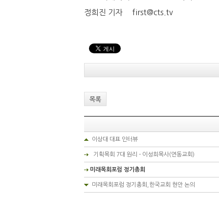
정희진 기자 first@cts.tv
목록
이상대 대표 인터뷰
기획목회 7대 원리 - 이성희목사(연동교회)
미래목회포럼 정기총회
미래목회포럼 정기총회,한국교회 현안 논의