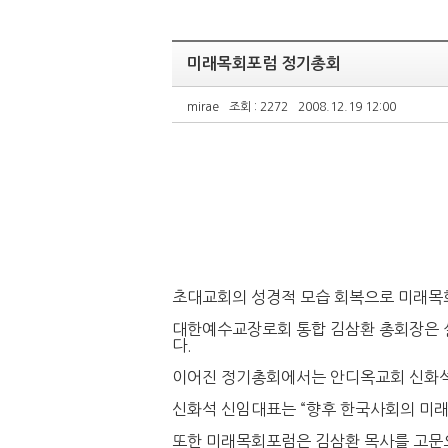
미래목회포럼 정기총회
mirae
조회 : 2272
2008.12.19 12:00
초대교회의 성경적 모습 회복으로 미래목회
대한예수교장로회 통합 김삼환 총회장은 설
다.
이어진 정기총회에서는 안디옥교회 신화석
신화석 신임대표는 “향후 한국사회의 미
또한 미래목회포럼은 김삼환 목사를 고문