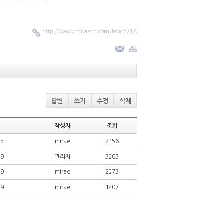
http://www.miraech.com/board/18
답변
쓰기
수정
삭제
작성자
조회
15
mirae
2156
19
관리자
3203
19
mirae
2273
29
mirae
1407