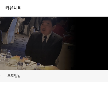
커뮤니티
판
포토앨범