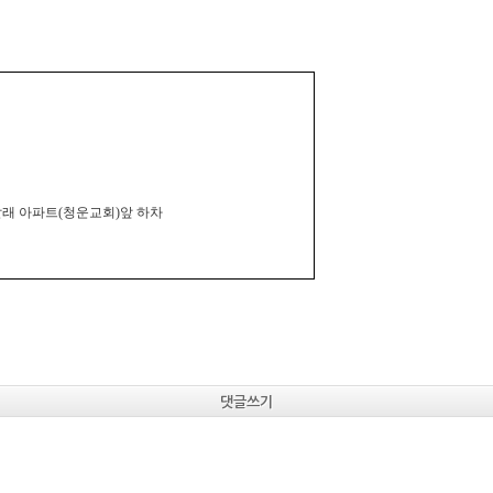
진달래 아파트(청운교회)앞 하차
댓글쓰기