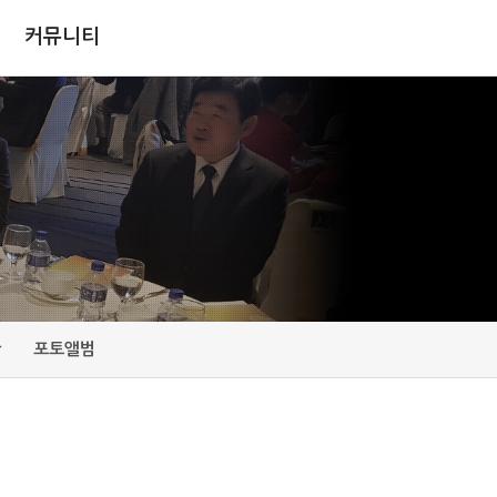
커뮤니티
판
포토앨범