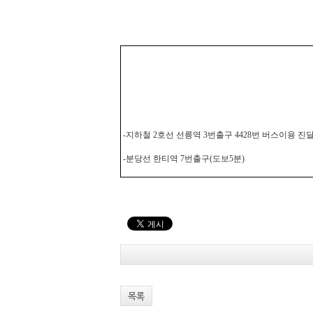
-지하철 2호선 선릉역 3번출구 4428번 버스이용 
-분당선 한티역 7번출구(도보5분)
목록