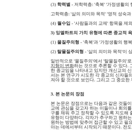
(3)
학력별
- 저학력층: '축복' '가정생활의
고학력층: '삶의 의미와 목적' '영적 성숙
(4)
월수입
- '사람들과의 교제' 항목을 
3) 잉엘하트의 가치 유형에 따른 종교적 
(1)
물질주의형
- '축복'과 '가정생활의 행복
(2)
탈물질주의형
- '삶의 의미와 목적'이
일반적으로 '물질주의'에서 '탈물질주의'
지형이 변화
하는 것으로 추론할 수 있다.
한 종교임을 나타내고 있지만 개신교의 신
서는 본 연구가 시도한 각 종교의 신자들
져야 할 것으로 보인다. 그리고 그 중요한 
3. 본 논문의 장점
본 논문은 장점으로는 다음과 같은 것들이
교에 관심을 갖고자 하는 이들이나 회의를 
구를 채워 주고 정착할 수 있도록 지도해 
유형이 다양하다. 각자가 추구하고 원하는
원하는 방법에 맞추어 접근할 수 있고 필
아는 데에서부터 시작되기 때문이다. 전도