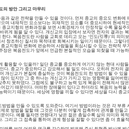
전도의 방안 그리고 마무리
음과 같은 전략을 만들 수 있을 것이다. 먼저 종교의 중요도 변화에
않으며 내재적인 요소보다는 외재적인 요소를 더 중요시하여 현세적인
른 종교지형의 변화과정을 보면 사회경제가 더 안정적일 수록 물질주
바뀌게 됨을 알 수 있다. 개신교의 입장에서 보자면 전자의 결과는 
 한다. 복음전도란 사람을 교회로 데리고 오는 ‘인도(引導)’의 의미
께서 창조하신 질서와 목적대로 회복시키는 일이기 때문이다. 그렇다
 종교지형의 변화에 편승하여 사람들을 회심시킬 수 있는 전략적 무기
한 주장은 복음전도가 앞에서 언급한 본질적인 모습을 되찾을 때 가능
 활용할 수 있을까? 일단 종교를 중요하게 여기지 않는 현대 사람
인다. 종교가 중요하다고 강요해서 될 일도 아니다. 오히려 전자의 
어 개신교가 본질에 충실하는 것이 복음전도의 한 방법이 될 수 있을
 많이 있지만 그 중 하나는 개신교가 가지고 있는 영향력을 잃어버렸
갖추지 못하였다. 그럼에도 불구하고 능력 있게 복음이 전해져서 많은
들어갔기 때문이다. 어떠한 장애물이 있다고 하더라도 복음의 능력을
 능력이기 때문이다. 세상에 영향을 끼칠 수 있다면 세상을 다시 종교
도방법을 만들 수 있도록 도와준다. 여기서 방법이라는 것은 각 부류
실제로 방법을 말할 때 그것은 다분히 어떻게 접촉하여 관계를 만들
때문이다. 예를 들자면 연령대가 낮은 젊은 층일수록 삶의 의미와 목
. 그리고 그 접촉을 통하여 관계 형성을 잘할 수 있다면 좀 더 효율적
미래를 보며 어려운 연구를 감수하며 발표해 주신 최현종 박사께 박