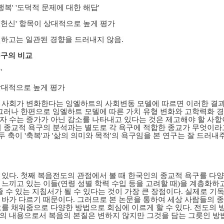
 행복' '도덕적 문제에 대한 해답'
과 헌신' 항목이 상대적으로 높게 평가
제외하고는 일관된 경향을 드러내지 않음.
욕구의 비교
'
 상대적으로 높게 평가
로 사회가 변화한다는 잉엘하트의 사회변동 모델에 따르면 이러한 결
 그러나 한편으로 잉엘하트 모델에 따른 가치 유형 변화와 고학력화 
자 수는 증가가 아닌 감소를 나타내고 있다는 것은 제고해야 할 사항이
의 종교적 욕구의 분석과는 별도로 각 욕구에 적합한 종교가 무엇이
두 축이 '축복'과 '삶의 의미와 목적'의 욕구임을 본 연구는 잘 드러내
 있다. 첫째 복음전도의 관점에서 볼 때 한국인의 종교적 욕구를 
느끼고 있는 이들(연령 성별 학력 수입 등을 고려할 때)을 계층화하
줄 수 있는 지침서가 될 수 있다는 것이 가장 큰 장점이다. 실제로 기
 바가 다르기 때문이다. 그러므로 본 논문을 통하여 세상 사람들의 종
요를 채워줌으로 다양한 방법으로 회심에 이르게 할 수 있다. 전도의 
의 내용으로서 복음의 본질은 변하지 않지만 그것을 담는 그릇인 방