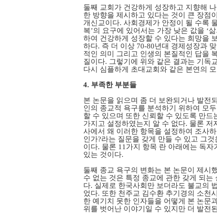
둘째 교회가 건강하게 성장하고 지향해 나
한 방향을 제시하고 있다는 것이 큰 장점
개신교이다. 사회경제가 안정이 될 수록 
복’의 요구에 있어서는 가장 낮은 값을 ‘
하여 건강하게 성장할 수 있다는 희망을 
하다. 즉 더 이상 70-80년대 경제성장
적인 의미 그리고 인생의 본질적인 답을 복
질이다. 그렇기에 위와 같은 결과는 기독
다시 심플하게 초대교회와 같은 본연의 모
4. 부족한 부분들
본 논문을 읽으며 좀 더 보완되거나 발전되
인의 종교적 욕구를 분석하기 위하여 모두 
할 수 있으며 또한 신뢰할 수 있도록 만드
가지고 설정하였는지 알 수 없다. 물론 
사에서 왜 이러한 항목을 설정하여 조사하
인가?라는 질문을 갖게 만들 수 있고 그것
이다. 물론 11가지 항목 란 아래에는 
있는 것이다.
둘째 종교 욕구의 변화는 본 논문이 제시했
수 없는 것은 특정 종교에 관한 갖게 되
다. 실제로 한국사회만 보더라도 불교의 
었다. 또한 천주교 김수환 추기경의 소천
한 예기치 못한 인자들을 어떻게 본 논문과
위를 벗어난 이야기일 수 있지만 더 발전