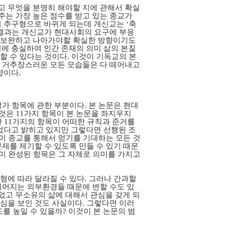
고 무엇을 분명히 해야할 지에 관해서 확실
주는 가장 높은 점수를 받고 있는 종교가
 추구형으로 바뀌게 되는데 개신교는 ‘축
이 결과는 개신교가 현대사회의 요구에 부응
여 보완하고 나아가야할 확실한 방향이기도
질에 충실하여 인간 존재의 의미 삶의 본질
할 수 있다는 것이다. 이것이 기독교의 본
. 거추장스러운 모든 모습들은 다 떼어내고
향이다.
가 항목에 관한 부분이다. 본 논문은 현대
것은 11가지 항목이 본 논문을 좌지우지
한 11가지의 항목이 어떠한 규칙과 준거를
었다고 밝히고 있지만 그렇다면 선행된 조
이 종교를 통해서 얻기를 기대하는 모든 것
제를 제기할 수 있도록 만들 수 있기 때문
미 완성된 항목은 그 자체로 의미를 가지고
형에 따라 달라질 수 있다. 그러나 간과할
되어지는 외부환경들 때문에 변할 수도 있
었고 무소유의 삶에 대해서 관심을 갖게 되
심을 보인 것도 사실이다. 그렇다면 이러
를 높일 수 있을까? 이것이 본 논문의 범