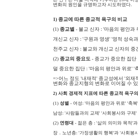
변화의 원인을 규명하고자 시도하였다.
1) 종교에 따른 종교적 욕구의 비교
(1)
종교별
- 불교 신자 : '마음의 평안과
개신교 신자 : '구원과 영생' '영적 성숙
천주교 신자 : 불교와 개신교 신자의 중
(2)
종교의 중요도
- 종교가 중요한 집단 
덜 중요한 집단 : '마음의 평안과 위로' 
=>
어느 정도 '내재적' 종교성에서 '외재
변화와 종교지형의 변화로 이어질 수 
2) 사회 경제적 지표에 따른 종교적 욕구
(1)
성별
- 여성: '마음의 평안과 위로' '축복
남성: '사람들과의 교제' '사회봉사와 구제'
(2)
연령대
- 젊은 층 : '삶의 의미와 목적'
장 ․ 노년층: '가정생활의 행복'과 '사회봉