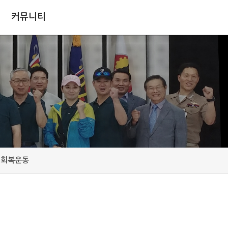
커뮤니티
질회복운동