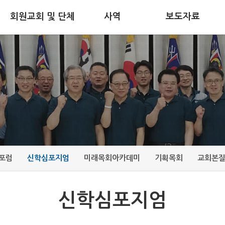
회원교회 및 단체
사역
보도자료
포럼
신학심포지엄
미래목회아카데미
기획목회
교회본
신학심포지엄