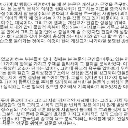
아가야 할 방향과 관련하여 볼 때 본 논문은 개신교가 무엇을 추구하
이다. 본 논문의 분석에 의하면 현대사회가 요구하는 지표를 충족시켜
물질주의에서 탈 물질주의로 변화되고 축복을 추구하던 사람들이 의미
삶의 의미와 목적’에 있어서는 가장 높은 값을 얻고 있기 때문이다. 
보여주는 대목이다. 그리고 이 결과는 개신교가 건강한 성장을 위하
과 맞물린 시대와 같이 물질적 축복이 중심되는 메시지보다는 기독교 본
음 안에서 그리고 성경 안에서 충실하게 줄 수 있다면 건강하게 성장
교가 초대교회와 같이 본질에 충실하라는 메시지와 같다고 할 수 있다
습으로 돌아가는 것이다. 이것이 현대 개신교가 나가야할 분명한 방
었으면 하는 부분들이 있다. 첫째는 본 논문의 근간을 이루고 있는 평
11가지의 항목을 가지고 주제를 달리하며 그 결과를 분석하였다. 이
는 중요한 요소가 된다는 말이다. 그런데 종교적 욕구를 알아보기 위
저자는 한국 갤럽과 교회성장연구소에서 선행한 조사를 참고하여 만들
였는지에 관한 설명을 해주어야 한다. 그렇지 않다면 이 11가지 항목
은 11가지 항목만으로 주제를 달리하여 분석한 본 논문의 신뢰성에 문
독자가 생각하는 다른 항목이 있으면 추가해서 기록하라고 되어있지만 이
듯이 종교에 따라 그리고 사회 경제적인 지표에 따라 그리고 가치 유
는 실망감과 업적 그리고 사회의 급격한 변화와 같은 예기치 않게 발생
법정스님의 무소유의 교훈 때문에 사람들이 불교에 더 호의를 갖게 되
시 그분의 삶 때문에 천주교에 호감을 가지고 이타적인 삶의 모습에 관
 연결시켜 “한국인의 종교적 욕구 분석”이라는 타이틀에 맞게 완성도
된 학문적 연구를 위하여 질문을 던져본다.