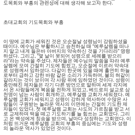
도목회와 부흥의 관련성에 대해 생각해 보고자 한다.
초대교회의 기도목회와 부흥
이 땅에 교회가 세워진 것은 오순절날 성령님이 강림하셨을
때이다. 예수님은 부활하시고 승천하실 때 “예루살렘을 떠나
지 말고 내게 들은바 아버지의 약속하신 것을 기다리라” 명령
하셨다. 그리고, “몇 날이 못되어 성령으로 세례를 받으리
라”라는 약속을 주셨다. 제자들은 예수님의 말씀을 따라 예루
살렘에 모여 간절히 기도에 힘썼고, 오순절에 이르러 약속대
로 성령께서 임하셨다. 다같이 한곳에 있을 때에 홀연히 하늘
로부터 급하고 강한 바람 같은 소리가 가득하며, 불의 혀같이
갈라지는 것이 보이며 각 사람 위에 임하였던 것이다. 성령이
충만해진 제자들은 각기 다른 방언으로 말하며 세계 각지에
서 온 사람들에게 복음을 전하게 되었고, 베드로의 설교로 삼
천명이 넘는 사람이 회개하고, 예루살렘 교회가 세워졌다. 예
루살렘 교회가 세워지고 성령이 강하게 역사하여 수많은 사
람들이 구원받는 놀라운 역사의 이면에는 간절히 기도한 제
자들이 있었다. 첫 예루살렘 교회는 사도의 가르침을 받고 서
로 교제하며 떡을 떼고 기도하기를 늘 힘쓰는 교회였다. 그리
고 온 백성에게 칭송을 받으며, 날마다 성장하는 교회였다. 이
처럼 뜨거운 예루살렘 교회의 부흥의 중심에는 기도와 성령
의 놀라운 역사가 있었던 것이다.