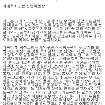
미래목회포럼 집행위원장
기도는 그리스도인의 삶과 뗄래야 뗄 수 없는 신앙의 본질적
인 내용이고, 살아있는 교회의 성장과도 뗄 수 없는 목회의 본
질이기도 하다. 그것은 기도라는 것이 하나님과의 관계의 통
로이면서, 늘 하나님의 생명을 공급받는 통로이기 때문에 그
렇다. 필자가 목회하는 거룩한 빛 광성교회는 개척 때부터 기
도목회를 목회의 본질로 생각하였다.
거룩한 빛 광성교회는 개인구원과 사회구원의 두 날개를 활
짝 펴고 비상하는 것을 목회철학으로 삼았다. 개인이 구원받
고 영적으로 성장하는 것과 함께, 사회 속에 이런 그리스도의
은혜가 흘러넘쳐 섬기고 봉사하는 사역을 함께 추구하였던
것이다. 그리고 이런 개인구원과 사회구원의 비전을 성취하
기 위한 모든 사역을 충실하게 감당하고자 노력했다. 현재 우
리교회에는 평신도 사역 중심으로 예배, 중보기도, 찬양, 사회
복지, 문화, 전도와 선교, 친교, 교육, 봉사, 미디어 및 관리 사
역 등 162개의 사역이 진행되고 있다. 모든 사역들은 우리교
회를 건강하게 만든 사역들이 되었고, 하나님을 사랑하고 이
웃을 섬기는 프로그램들로 운영되고 있다. 그러나, 이런 모든
사역의 중심에는 늘 기도하며 성령의 인도를 받고자 하는 기
도목회가 그 중심에 자리 잡고 있다. 기도목회는 교회가 성장
하고 생명력 있게 하는데 필수적인 요소이다. 따라서 부흥을
위한 기도목회의 성경적인 근거와 역사적인 사례를 몇가지
생각해보고 거룩한 빛 광성교회의 기도목회를 소개함으로 기