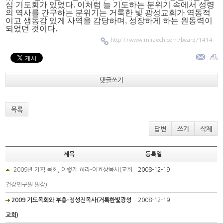
심 기도회가 있었다. 이처럼 늘 기도하는 분위기 속에서 성령
의 역사를 간구하는 분위기는 거룩한 빛 광성교회가 역동적
이고 생동감 있게 사역을 감당하며, 성장하게 하는 원동력이
되었던 것이다.
http://www.miraech.com/board/1414
댓글쓰기
목록
답변
쓰기
삭제
제목
등록일
2009년 기획 목회, 이렇게 하라-이효상목사(교회
2008-12-19
건강연구원 원장)
2009 기도목회와 부흥-정성진목사(거룩한빛광성
2008-12-19
교회)