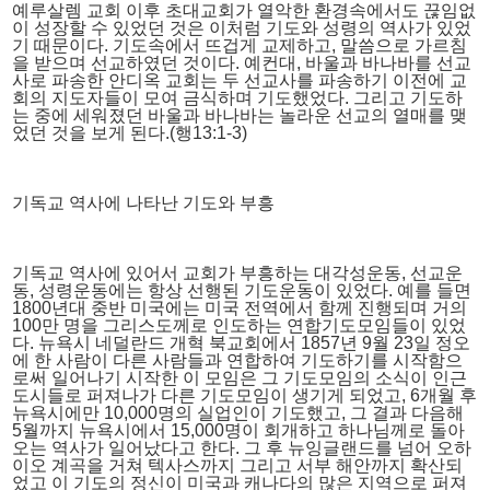
예루살렘 교회 이후 초대교회가 열악한 환경속에서도 끊임없
이 성장할 수 있었던 것은 이처럼 기도와 성령의 역사가 있었
기 때문이다. 기도속에서 뜨겁게 교제하고, 말씀으로 가르침
을 받으며 선교하였던 것이다. 예컨대, 바울과 바나바를 선교
사로 파송한 안디옥 교회는 두 선교사를 파송하기 이전에 교
회의 지도자들이 모여 금식하며 기도했었다. 그리고 기도하
는 중에 세워졌던 바울과 바나바는 놀라운 선교의 열매를 맺
었던 것을 보게 된다.(행13:1-3)
기독교 역사에 나타난 기도와 부흥
기독교 역사에 있어서 교회가 부흥하는 대각성운동, 선교운
동, 성령운동에는 항상 선행된 기도운동이 있었다. 예를 들면
1800년대 중반 미국에는 미국 전역에서 함께 진행되며 거의
100만 명을 그리스도께로 인도하는 연합기도모임들이 있었
다. 뉴욕시 네덜란드 개혁 북교회에서 1857년 9월 23일 정오
에 한 사람이 다른 사람들과 연합하여 기도하기를 시작함으
로써 일어나기 시작한 이 모임은 그 기도모임의 소식이 인근
도시들로 퍼져나가 다른 기도모임이 생기게 되었고, 6개월 후
뉴욕시에만 10,000명의 실업인이 기도했고, 그 결과 다음해
5월까지 뉴욕시에서 15,000명이 회개하고 하나님께로 돌아
오는 역사가 일어났다고 한다. 그 후 뉴잉글랜드를 넘어 오하
이오 계곡을 거쳐 텍사스까지 그리고 서부 해안까지 확산되
었고 이 기도의 정신이 미국과 캐나다의 많은 지역으로 퍼져