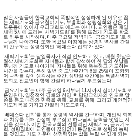
많은 사람들이 한국교회의 폭발적인 성장하게 된 이유로 꼽
는 새벽기도와 금요철야기도, 부흥회와 성령집회와 같은 기
도운동에 있어서 우리교회도 예외는 아니다. 교인들은 매일
새벽 5시에 드리는 ‘새벽기도회’를 통해 뜨겁게 기도를 함으
로 하루를 시작하며, 매주 금요일 저녁마다 ‘금요기도회’로 하
나님께 나아간다. 또한 목요일 아침에는 성령의 역사를 간절
히 간구하는 성령집회인 ‘베데스다 집회’가 있다.
‘새벽기도회’는 담임목사가 직접 인도하고 있고, 매월 첫날은
월삭 새벽기도회로 자녀들과 함께 참석하여 한 달의 첫날을
주님께 기도로 나아가며, 자녀들을 위해 축복하고 기도하는
시간을 갖는다. 특히 일년 중 고난주간과 6월 25일이 포함되
어 나라를 깊이 생각하는 주간, 성탄절 주간에는 특별새벽기
도회로 전교인이 함께 간절히 하나님께 부르짖는다.
‘금요기도회’는 매주 금요일 9시부터 11시까지 심야기도회로
운영된다. 열정적인 경배와 찬양 후 담당교역자의 인도로 말
씀을 듣고 나라와 민족을 위해, 교회를 위해, 그리고 개인적인
기도제목을 가지고 간절히 기도드린다.
‘베데스다 집회’를 통해 성령의 역사를 간구하며, 개인의 회복
과 치유를 위해 간절히 부르짖고 하나님의 능력을 덧입는 시
간을 갖는다. 이런 한국교회의 전통적인 새벽기도, 금요기도
회, 성령집회에 교인들이 끊임없이 동참함으로 성령의 능력
을 덧입고, 기도 가운데 생명력있는 삶을 누릴 수 있게 되는