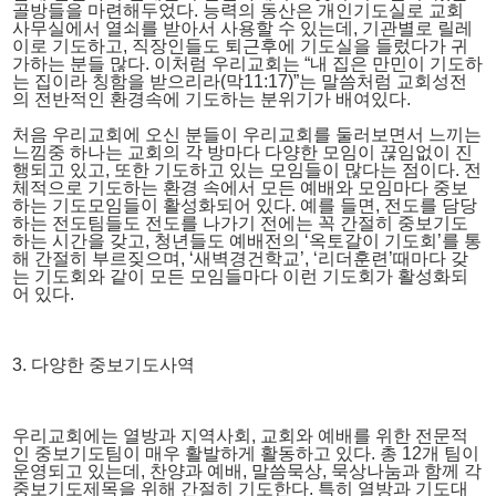
골방들을 마련해두었다. 능력의 동산은 개인기도실로 교회
사무실에서 열쇠를 받아서 사용할 수 있는데, 기관별로 릴레
이로 기도하고, 직장인들도 퇴근후에 기도실을 들렀다가 귀
가하는 분들 많다. 이처럼 우리교회는 “내 집은 만민이 기도하
는 집이라 칭함을 받으리라(막11:17)”는 말씀처럼 교회성전
의 전반적인 환경속에 기도하는 분위기가 배여있다.
처음 우리교회에 오신 분들이 우리교회를 둘러보면서 느끼는
느낌중 하나는 교회의 각 방마다 다양한 모임이 끊임없이 진
행되고 있고, 또한 기도하고 있는 모임들이 많다는 점이다. 전
체적으로 기도하는 환경 속에서 모든 예배와 모임마다 중보
하는 기도모임들이 활성화되어 있다. 예를 들면, 전도를 담당
하는 전도팀들도 전도를 나가기 전에는 꼭 간절히 중보기도
하는 시간을 갖고, 청년들도 예배전의 ‘옥토갈이 기도회’를 통
해 간절히 부르짖으며, ‘새벽경건학교’, ‘리더훈련’때마다 갖
는 기도회와 같이 모든 모임들마다 이런 기도회가 활성화되
어 있다.
3. 다양한 중보기도사역
우리교회에는 열방과 지역사회, 교회와 예배를 위한 전문적
인 중보기도팀이 매우 활발하게 활동하고 있다. 총 12개 팀이
운영되고 있는데, 찬양과 예배, 말씀묵상, 묵상나눔과 함께 각
중보기도제목을 위해 간절히 기도한다. 특히 열방과 기도대