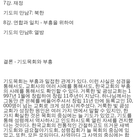
7강. 재정
기도의 만남7: 북한
8강. 연합과 일치 - 부흥을 위하여
기도의 만남8: 열방
결론 - 기도목회와 부흥
기도목회는 부흥과 밀접한 관계가 있다. 이런 사실은 성경을
통해서도, 교회사의 여러 사례를 통해서도, 한국교회의 부흥
의 사례를 통해서도 확인할 수 있다. 거룩한 빛 광성교회는 1
997년 1월에 창립하여 창립 11주년이 지났다. 하나님께서는
그동안 큰 은혜를 베풀어주셔서 창립 11년 만에 등록교인 10,
000명이 넘는 교회로 크게 성장시켜주셨다. 거룩한 빛 광성
교회가 성장한 원인은 여러 가지 면에서 말할 수 있지만, 한
가지 확실한 것은 목회의 중심에는 늘 기도가 있었고, 기도를
통해 성령께서 역사하시고 인도하시도록 열린 자세를 견지했
다는 것이다. 한국교회의 전통적인 간절하고도 뜨거운 새벽
기도회와 금요철야기도회, 성령집회가 늘 목회의 중심에 있
었고, 또한, 모든 모임마다, 사역마다 그 사역의 중심에는 합