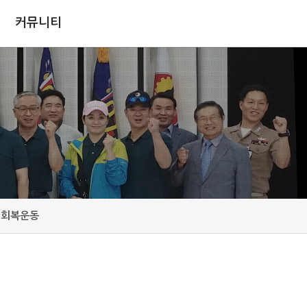
커뮤니티
질회복운동