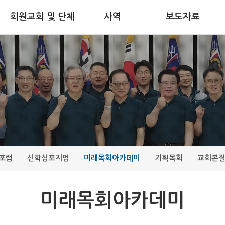
회원교회 및 단체
사역
보도자료
포럼
신학심포지엄
미래목회아카데미
기획목회
교회본
미래목회아카데미