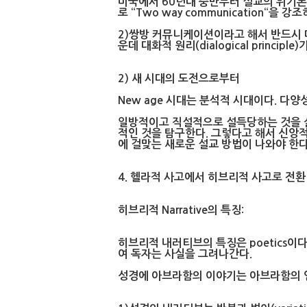
미국에서 60년대 중반부터 설교의 위기론이 
로 “Two way communication“을
2)쌍방 커뮤니케이션이라고 해서 반드시 대화적
운데 대화적 원리(dialogical princip
2) 새 시대의 도전으로부터
New age 시대는 분석적 시대이다. 다양
일방적이고 직설적으로 설득당하는 것을 싫
적인 것을 탐구한다. 그렇다고 해서 신앙
에 걸맞는 새로운 설교 방법이 나와야 한다
4. 헬라적 사고에서 히브리적 사고로 전환
히브리적 Narrative의 특징:
히브리적 내러티브의 특징은 poetics이
여 독자는 사실을 그려나간다.
성경에 아브라함의 이야기는 아브라함의 인