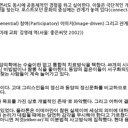
면서도 동시에 공동체적인 경험을 하고 싶어한다. 이들은 극단적인 
 찾는다. 포스트모던 문화의 중심에는 관계가 놓여 있다(connecte
ential) 참여(Participatory) 이미지(Image-driven) 그리고 관
래 교회’ 김영래 역(서울: 좋은씨앗 2002))
양의학에는
수술이
란 없고 통합적 치료방식을 택한다
. 40개의
대신 비빕밥이나 짬뽕 식을 좋아한다. 동양의 젊은이들이 서구화되
찾는 사람들이 계속 늘어가고 있다.
스이다. 고대 그리스인들의 정신과 동양의 정신문화를 비교하므로
다.
 목표를 가진 상호 개별적인 존재‘로 파악했다. 그리고 어하여 
 있었다. 플라톤은 이데아만이 참된 실제이며 세상의 의미에 대하
과 논리가 대립될 때에는 당연히 감각을 무시해야 한다고 가르쳤
것이 아니면 저것(either-or)'의 이분법적 사고방식에 집착했다. 현