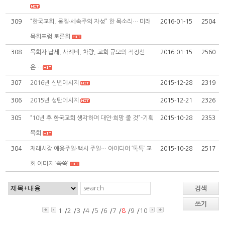
309
“한국교회, 물질·세속주의 자성” 한 목소리… 미래
2016-01-15
2504
목회포럼 토론회
308
목회자 납세, 사례비, 차량, 교회 규모의 적정선
2016-01-15
2560
은…
307
2016년 신년메시지
2015-12-28
2319
306
2015년 성탄메시지
2015-12-21
2326
305
“10년 후 한국교회 생각하며 대안·희망 줄 것”-기획
2015-10-28
2353
목회
304
재래시장 애용주일·택시 주일… 아이디어 ‘톡톡’ 교
2015-10-28
2517
회 이미지 ‘쑥쑥’
검색
쓰기
1
/
2
/
3
/
4
/
5
/
6
/
7
/
8
/
9
/
10